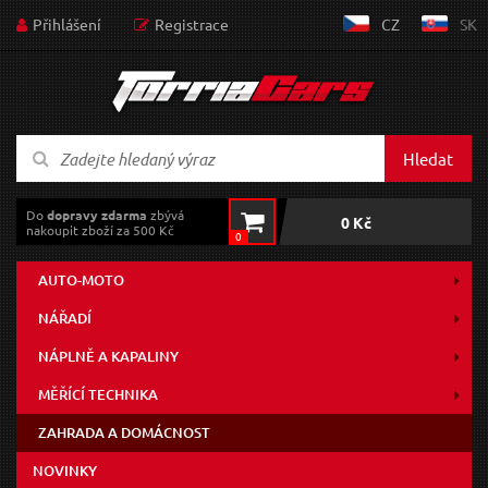
Přihlášení
Registrace
CZ
SK
Hledat
Do
dopravy zdarma
zbývá
0 Kč
nakoupit zboží za 500 Kč
0
AUTO-MOTO
NÁŘADÍ
NÁPLNĚ A KAPALINY
MĚŘÍCÍ TECHNIKA
ZAHRADA A DOMÁCNOST
NOVINKY