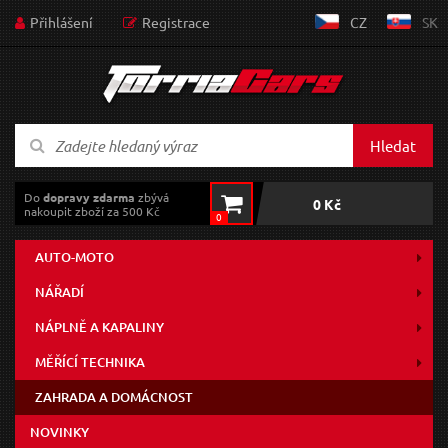
Přihlášení
Registrace
CZ
SK
Hledat
Do
dopravy zdarma
zbývá
0 Kč
nakoupit zboží za 500 Kč
0
AUTO-MOTO
NÁŘADÍ
NÁPLNĚ A KAPALINY
MĚŘÍCÍ TECHNIKA
ZAHRADA A DOMÁCNOST
NOVINKY