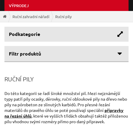
VÝPRODEJ
Ruční zahradní nářadí
Ruční pily
Podkategorie
Filtr produktů
Cenové rozpětí
RUČNÍ PILY
Výrobce
27 Kč
1 151 Kč
EXTOL-PREMIUM
(26)
Do této kategorii se řadí široké množství pil. Mezi nejznámější
typy patří pily ocasky, děrovky, ruční obloukové pily na dřevo nebo
EXTOL-CRAFT
(10)
pily na pórobeton ze slinutých karbidů. Pro přesné řezání
GEKO
(7)
materiálů do pravého úhlu se poté používají speciální
přípravky
EXTOL PREMIUM
(2)
na řezání úhlů
, které ve vyšších třídách obsahují taktéž přiloženou
pilu vhodnou svými rozměry přímo pro daný přípravek.