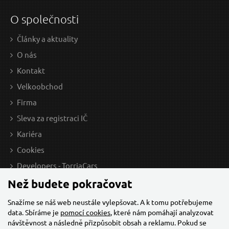
O společnosti
Články a aktuality
O nás
Kontakt
Velkoobchod
Firma
Sleva za registraci IČ
Kariéra
Cookies
Developers - TorriaCars
Než budete pokračovat
Snažíme se náš web neustále vylepšovat. A k tomu potřebujeme
data. Sbíráme je
pomocí cookies
, které nám pomáhají analyzovat
návštěvnost a následně přizpůsobit obsah a reklamu. Pokud se