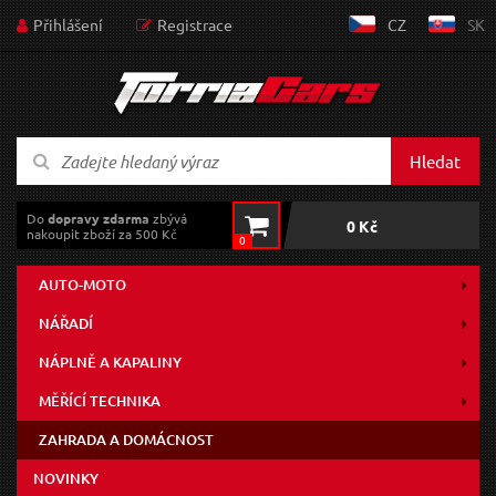
Přihlášení
Registrace
CZ
SK
Hledat
Do
dopravy zdarma
zbývá
0 Kč
nakoupit zboží za 500 Kč
0
AUTO-MOTO
NÁŘADÍ
NÁPLNĚ A KAPALINY
MĚŘÍCÍ TECHNIKA
ZAHRADA A DOMÁCNOST
NOVINKY