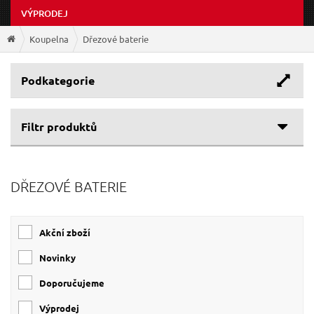
VÝPRODEJ
Koupelna
Dřezové baterie
Podkategorie
Filtr produktů
Cenové rozpětí
DŘEZOVÉ BATERIE
Výrobce
723 Kč
2 023 Kč
OPERA
(3)
Akční zboží
VIKING
(2)
SONATA
(2)
Novinky
VITTORIA
(1)
Doporučujeme
BALLETTO
(1)
Výprodej