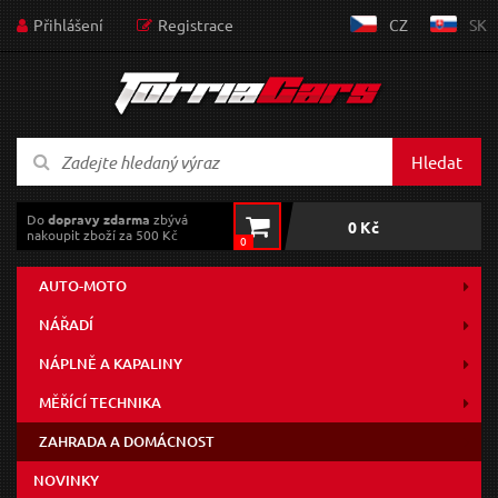
Přihlášení
Registrace
CZ
SK
Hledat
Do
dopravy zdarma
zbývá
0 Kč
nakoupit zboží za 500 Kč
0
AUTO-MOTO
NÁŘADÍ
NÁPLNĚ A KAPALINY
MĚŘÍCÍ TECHNIKA
ZAHRADA A DOMÁCNOST
NOVINKY