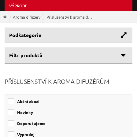
VÝPRODEJ
Aroma difuzéry
Příslušenství k aroma difuzérům
Podkategorie
Filtr produktů
Cenové rozpětí
PŘÍSLUŠENSTVÍ K AROMA DIFUZÉRŮM
Výrobce
49 Kč
194 Kč
SIXTOL
(11)
Akční zboží
EXTOL-LIGHT
(1)
Novinky
Doporučujeme
Výprodej