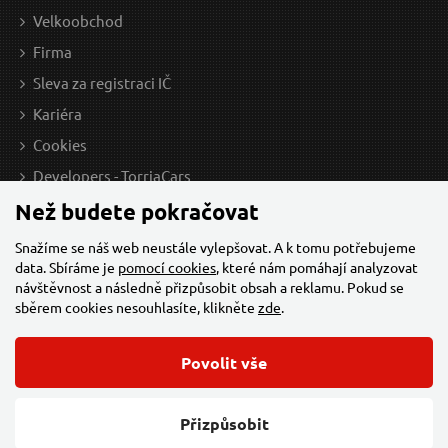
Velkoobchod
Firma
Sleva za registraci IČ
Kariéra
Cookies
Developers - TorriaCars
Než budete pokračovat
Snažíme se náš web neustále vylepšovat. A k tomu potřebujeme
data. Sbíráme je
pomocí cookies
, které nám pomáhají analyzovat
návštěvnost a následně přizpůsobit obsah a reklamu. Pokud se
sběrem cookies nesouhlasíte, klikněte
zde
.
Povolit vše
© 2026 Všechna práva vyhrazena,
Torriacars, s.r.o.
Feo.cz
Přizpůsobit
Změnit nastavení cookies