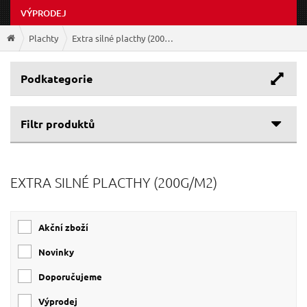
VÝPRODEJ
Plachty
Extra silné placthy (200g/m2)
Podkategorie
Filtr produktů
Cenové rozpětí
EXTRA SILNÉ PLACTHY (200G/M2)
Výrobce
245 Kč
9 127 Kč
Rozměr
GEKO
(11)
Akční zboží
EXTOL-PREMIUM
(5)
Gramáž
4x6 m
(2)
EXTOL PREMIUM
(1)
Novinky
4x5 m
(2)
200 g/m2
(16)
2x3 m
(1)
Doporučujeme
3x5 m
(1)
Výprodej