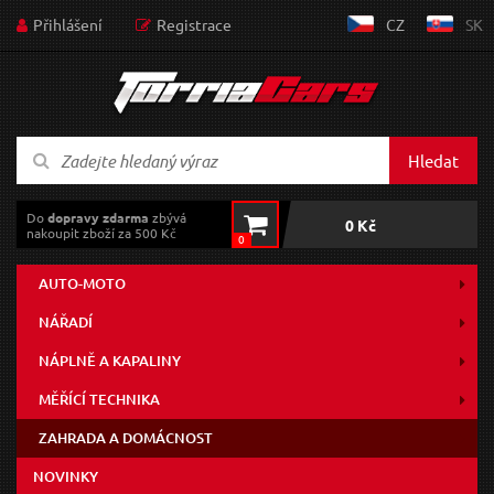
Přihlášení
Registrace
CZ
SK
Hledat
Do
dopravy zdarma
zbývá
0 Kč
nakoupit zboží za 500 Kč
0
AUTO-MOTO
NÁŘADÍ
NÁPLNĚ A KAPALINY
MĚŘÍCÍ TECHNIKA
ZAHRADA A DOMÁCNOST
NOVINKY