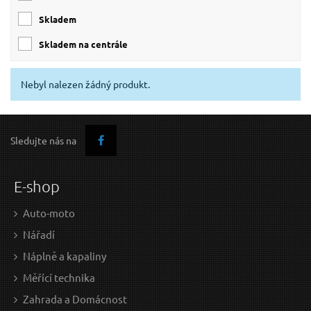
6x8 m
(1)
skladem
skladem na centrále
Nebyl nalezen žádný produkt.
Sledujte nás na
E-shop
Auto-moto
Nářadí
Náplně a kapaliny
Měřící technika
Zahrada a Domácnost