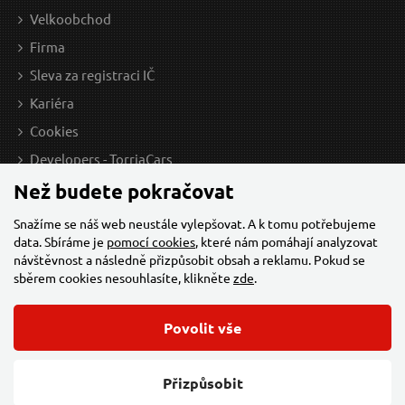
Velkoobchod
Firma
Sleva za registraci IČ
Kariéra
Cookies
Developers - TorriaCars
Než budete pokračovat
Snažíme se náš web neustále vylepšovat. A k tomu potřebujeme
data. Sbíráme je
pomocí cookies
, které nám pomáhají analyzovat
návštěvnost a následně přizpůsobit obsah a reklamu. Pokud se
sběrem cookies nesouhlasíte, klikněte
zde
.
Povolit vše
© 2026 Všechna práva vyhrazena,
Torriacars, s.r.o.
Feo.cz
Přizpůsobit
Změnit nastavení cookies