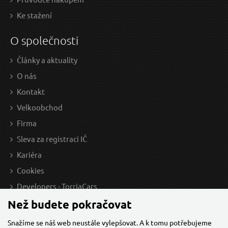
Ke stažení
O společnosti
Články a aktuality
O nás
Kontakt
Velkoobchod
Firma
Sleva za registraci IČ
Kariéra
Cookies
Developers - TorriaCars
Než budete pokračovat
Snažíme se náš web neustále vylepšovat. A k tomu potřebujeme