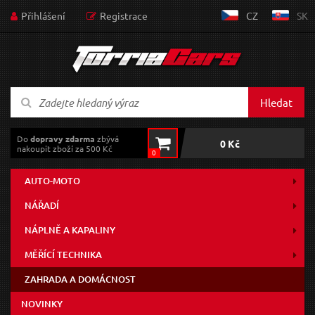
Přihlášení
Registrace
CZ
SK
Hledat
Do
dopravy zdarma
zbývá
0 Kč
nakoupit zboží za 500 Kč
0
AUTO-MOTO
NÁŘADÍ
NÁPLNĚ A KAPALINY
MĚŘÍCÍ TECHNIKA
ZAHRADA A DOMÁCNOST
NOVINKY