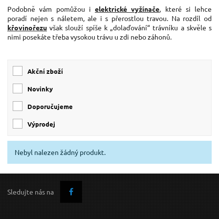
Podobně vám pomůžou i
elektrické vyžínače
, které si lehce
poradí nejen s náletem, ale i s přerostlou travou. Na rozdíl od
křovinořezu
však slouží spíše k „dolaďování“ trávníku a skvěle s
nimi posekáte třeba vysokou trávu u zdi nebo záhonů.
Akční zboží
Novinky
Doporučujeme
Výprodej
Nebyl nalezen žádný produkt.
Sledujte nás na