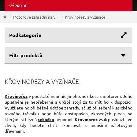
VÝPRODEJ
Motorové zahradní nářadí
Křovinořezy a vyžínače
Podkategorie
Filtr produktů
Cenové rozpětí
KŘOVINOŘEZY A VYŽÍNAČE
Výrobce
39 Kč
2 199 Kč
GEKO
(17)
Křovinořez
v podstatě není nic jiného, než kosa s motorem. Jeho
uplatnění je nepřeberné a určitě stojí za to mít ho k dispozici.
SIXTOL
(8)
Využijete ho při běžné údržbě zahrady, ať už při sečení klasického
rovného trávníku nebo hůře dostupných, zkosených ploch, se
kterými si běžná
sekačka
neporadí.
Křovinořez
však poslouží i ve
chvíli, kdy budete chtít skoncovat s menšími náletovými
dřevinami.