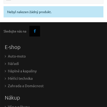
Nebyl nalezen žádný produkt.
Sledujte nás na
E-shop
Auto-moto
Nářadí
Náplně a kapaliny
Měřící technika
Zahrada a Domácnost
Nákup
Vše o nákupu