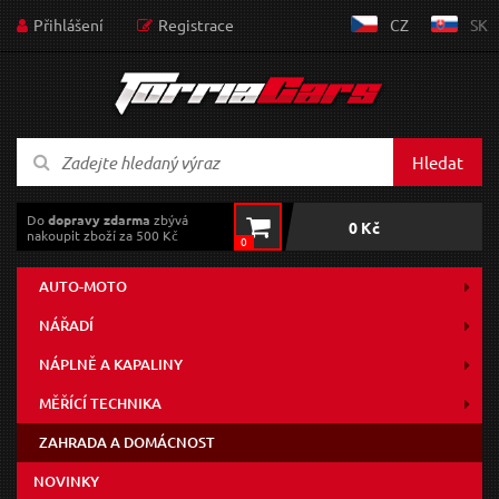
Přihlášení
Registrace
CZ
SK
Hledat
Do
dopravy zdarma
zbývá
0 Kč
nakoupit zboží za 500 Kč
0
AUTO-MOTO
NÁŘADÍ
NÁPLNĚ A KAPALINY
MĚŘÍCÍ TECHNIKA
ZAHRADA A DOMÁCNOST
NOVINKY