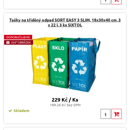
Tašky na tříděný odpad SORT EASY 3 SLIM, 18x30x40 cm, 3
x 22 l, 3 ks SIXTOL
D
OPORUČUJEME
360° OBRÁZEK
229 Kč / Ks
189.26 Kč bez DPH
Skladem