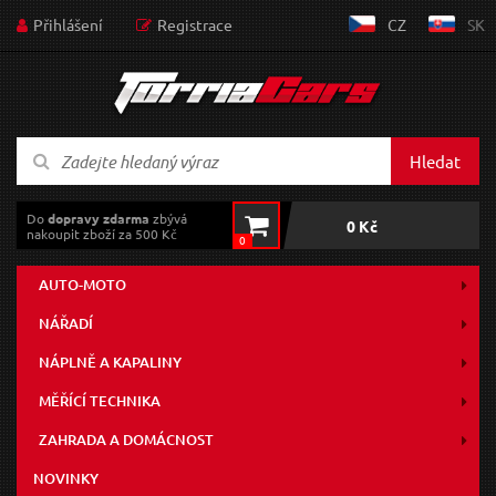
Přihlášení
Registrace
CZ
SK
Hledat
Do
dopravy zdarma
zbývá
0 Kč
nakoupit zboží za 500 Kč
0
AUTO-MOTO
NÁŘADÍ
NÁPLNĚ A KAPALINY
MĚŘÍCÍ TECHNIKA
ZAHRADA A DOMÁCNOST
NOVINKY