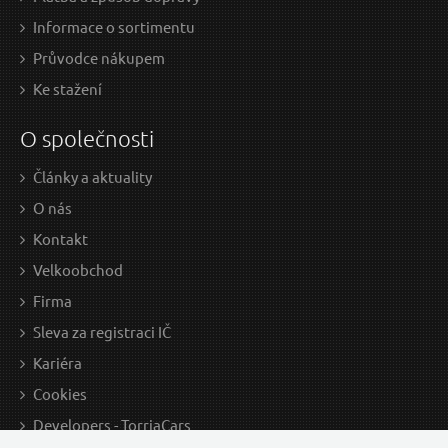
Informace o sortimentu
Průvodce nákupem
Ke stažení
O společnosti
Články a aktuality
O nás
Kontakt
Velkoobchod
Firma
Sleva za registraci IČ
Kariéra
Cookies
Developers - TorriaCars