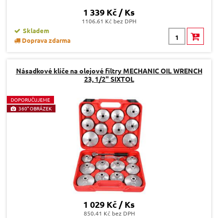
1 339 Kč / Ks
1106.61 Kč bez DPH
Skladem
Doprava zdarma
Násadkové klíče na olejové filtry MECHANIC OIL WRENCH
23, 1/2" SIXTOL
D
OPORUČUJEME
360° OBRÁZEK
1 029 Kč / Ks
850.41 Kč bez DPH