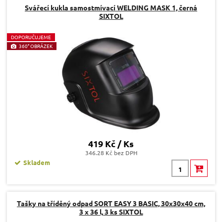
Svářecí kukla samostmívací WELDING MASK 1, černá
SIXTOL
D
OPORUČUJEME
360° OBRÁZEK
419 Kč / Ks
346.28 Kč bez DPH
Skladem
Tašky na tříděný odpad SORT EASY 3 BASIC, 30x30x40 cm,
3 x 36 l, 3 ks SIXTOL