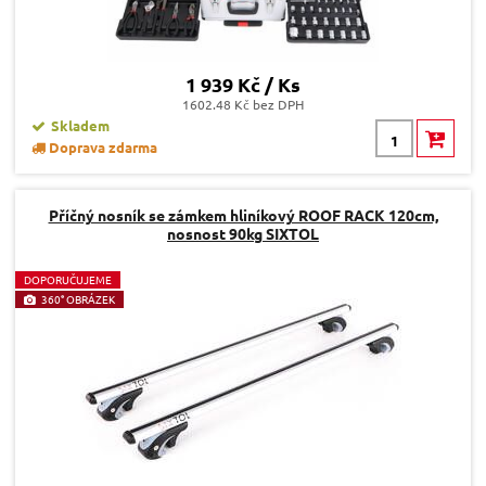
1 939 Kč / Ks
1602.48 Kč bez DPH
Skladem
Doprava zdarma
Příčný nosník se zámkem hliníkový ROOF RACK 120cm,
nosnost 90kg SIXTOL
D
OPORUČUJEME
360° OBRÁZEK