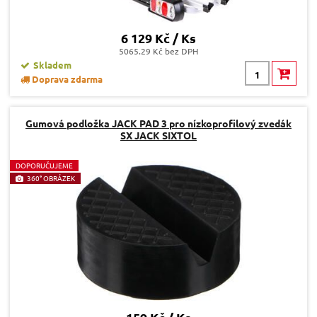
6 129 Kč / Ks
5065.29 Kč bez DPH
Skladem
Doprava zdarma
Gumová podložka JACK PAD 3 pro nízkoprofilový zvedák
SX JACK SIXTOL
D
OPORUČUJEME
360° OBRÁZEK