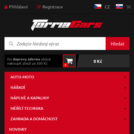
Přihlášení
Registrace
CZ
SK
Hledat
Do
dopravy zdarma
zbývá
0 Kč
nakoupit zboží za 500 Kč
0
AUTO-MOTO
NÁŘADÍ
NÁPLNĚ A KAPALINY
MĚŘÍCÍ TECHNIKA
ZAHRADA A DOMÁCNOST
NOVINKY