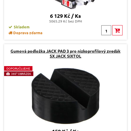
6 129 Kč / Ks
5065.29 Kč bez DPH
Skladem
Doprava zdarma
Gumová podložka JACK PAD 3 pro nízkoprofilový zvedák
SX JACK SIXTOL
D
OPORUČUJEME
360° OBRÁZEK