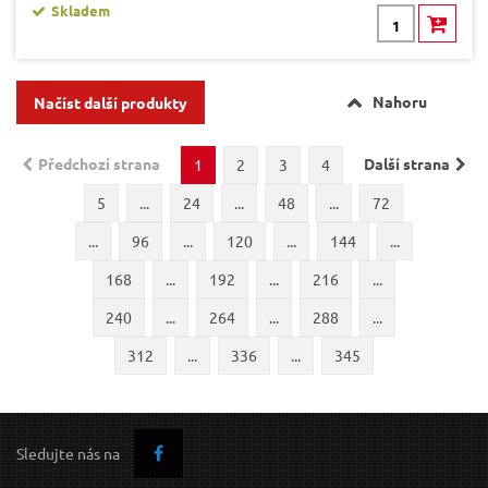
Skladem
Nahoru
Načíst další produkty
Předchozí strana
Další strana
1
2
3
4
5
...
24
...
48
...
72
...
96
...
120
...
144
...
168
...
192
...
216
...
240
...
264
...
288
...
312
...
336
...
345
Sledujte nás na