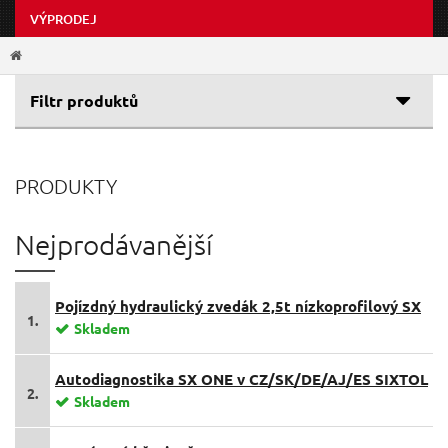
VÝPRODEJ
Filtr produktů
Cenové rozpětí
PRODUKTY
Výrobce
6 Kč
19 990 Kč
EXTOL-PREMIUM
(1370)
Nejprodávanější
SIXTOL
(1283)
GEKO
(1010)
Pojízdný hydraulický zvedák 2,5t nízkoprofilový SX
EXTOL-CRAFT
(656)
1.
Jack 2,5T SIXTOL
Skladem
BALLETTO
(84)
EXTOL-LIGHT
(78)
Autodiagnostika SX ONE v CZ/SK/DE/AJ/ES SIXTOL
2.
Skladem