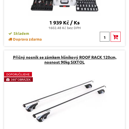
1 939 Kč / Ks
1602.48 Kč bez DPH
Skladem
Doprava zdarma
Příčný nosník se zámkem hliníkový ROOF RACK 120cm,
nosnost 90kg SIXTOL
D
OPORUČUJEME
360° OBRÁZEK