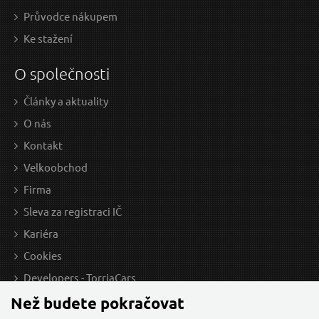
Průvodce nákupem
Ke stažení
O společnosti
Články a aktuality
O nás
Kontakt
Velkoobchod
Firma
Sleva za registraci IČ
Kariéra
Cookies
Developers - TorriaCars
Než budete pokračovat