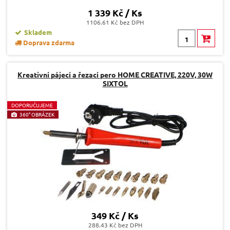
1 339 Kč / Ks
1106.61 Kč bez DPH
Skladem
Doprava zdarma
Kreativní pájecí a řezací pero HOME CREATIVE, 220V, 30W
SIXTOL
D
OPORUČUJEME
360° OBRÁZEK
349 Kč / Ks
288.43 Kč bez DPH