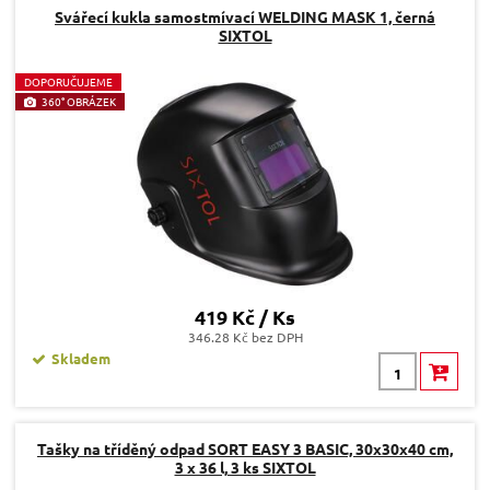
Svářecí kukla samostmívací WELDING MASK 1, černá
SIXTOL
D
OPORUČUJEME
360° OBRÁZEK
419 Kč / Ks
346.28 Kč bez DPH
Skladem
Tašky na tříděný odpad SORT EASY 3 BASIC, 30x30x40 cm,
3 x 36 l, 3 ks SIXTOL