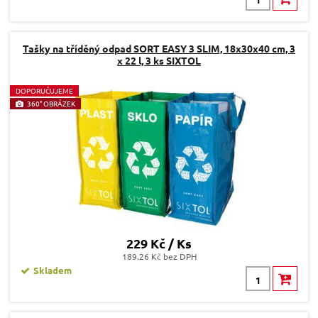
Tašky na tříděný odpad SORT EASY 3 SLIM, 18x30x40 cm, 3
x 22 l, 3 ks SIXTOL
D
OPORUČUJEME
360° OBRÁZEK
229 Kč / Ks
189.26 Kč bez DPH
Skladem