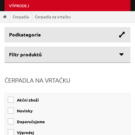
VÝPRODEJ
Čerpadla
Čerpadla na vrtačku
Podkategorie
Filtr produktů
Cenové rozpětí
ČERPADLA NA VRTAČKU
Výrobce
285 Kč
899 Kč
Průtok
EXTOL-PREMIUM
(1)
Akční zboží
EXTOL-CRAFT
(1)
0 l/min
50 l/min
Novinky
Doporučujeme
Výprodej