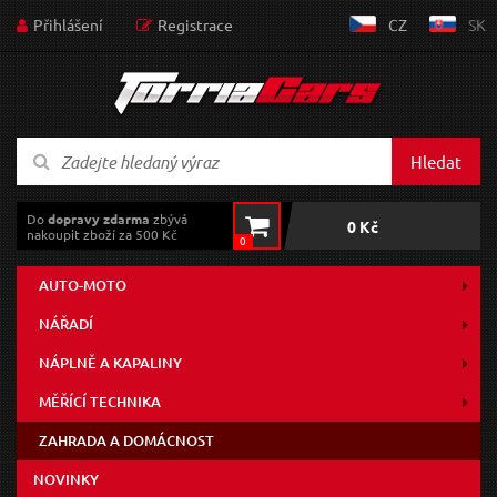
Přihlášení
Registrace
CZ
SK
Hledat
Do
dopravy zdarma
zbývá
0 Kč
nakoupit zboží za 500 Kč
0
AUTO-MOTO
NÁŘADÍ
NÁPLNĚ A KAPALINY
MĚŘÍCÍ TECHNIKA
ZAHRADA A DOMÁCNOST
NOVINKY