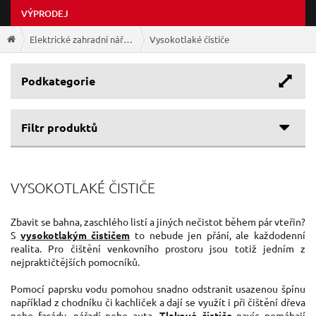
VÝPRODEJ
Elektrické zahradní nářadí
Vysokotlaké čističe
Podkategorie
Filtr produktů
Cenové rozpětí
VYSOKOTLAKÉ ČISTIČE
Výrobce
1 678 Kč
4 009 Kč
EXTOL-CRAFT
(1)
Zbavit se bahna, zaschlého listí a jiných nečistot během pár vteřin?
S
vysokotlakým čističem
to nebude jen přání, ale každodenní
EXTOL-PREMIUM
(1)
realita. Pro čištění venkovního prostoru jsou totiž jedním z
nejpraktičtějších pomocníků.
Pomocí paprsku vodu pomohou snadno odstranit usazenou špínu
například z chodníku či kachliček a dají se využít i při čištění dřeva
nebo fasády, nářadí nebo auta.
Tlakové čističe
navíc pomáhají