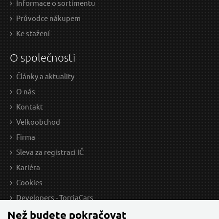
Informace o sortimentu
Průvodce nákupem
Ke stažení
O společnosti
Články a aktuality
O nás
Kontakt
Velkoobchod
Firma
Sleva za registraci IČ
Kariéra
Cookies
Developers - TorriaCars
Než budete pokračovat