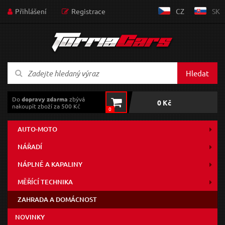
Přihlášení
Registrace
CZ
SK
Hledat
Do
dopravy zdarma
zbývá
0 Kč
nakoupit zboží za 500 Kč
0
AUTO-MOTO
NÁŘADÍ
NÁPLNĚ A KAPALINY
MĚŘÍCÍ TECHNIKA
ZAHRADA A DOMÁCNOST
NOVINKY