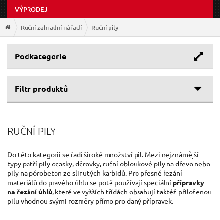
VÝPRODEJ
Ruční zahradní nářadí
Ruční pily
Podkategorie
Filtr produktů
Cenové rozpětí
RUČNÍ PILY
Výrobce
27 Kč
1 151 Kč
EXTOL-PREMIUM
(26)
Do této kategorii se řadí široké množství pil. Mezi nejznámější
typy patří pily ocasky, děrovky, ruční obloukové pily na dřevo nebo
EXTOL-CRAFT
(10)
pily na pórobeton ze slinutých karbidů. Pro přesné řezání
GEKO
(7)
materiálů do pravého úhlu se poté používají speciální
přípravky
EXTOL PREMIUM
(2)
na řezání úhlů
, které ve vyšších třídách obsahují taktéž přiloženou
pilu vhodnou svými rozměry přímo pro daný přípravek.