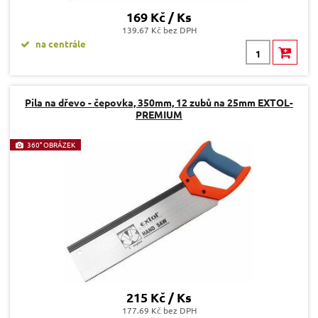
169 Kč / Ks
139.67 Kč bez DPH
na centrále
Pila na dřevo - čepovka, 350mm, 12 zubů na 25mm EXTOL-
PREMIUM
360° OBRÁZEK
215 Kč / Ks
177.69 Kč bez DPH