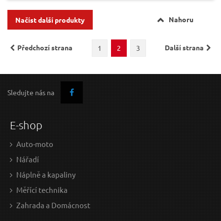
Nahoru
Načíst další produkty
Předchozí strana
Další strana
1
2
3
Sledujte nás na
E-shop
Auto-moto
Nářadí
Náplně a kapaliny
Měřící technika
Zahrada a Domácnost