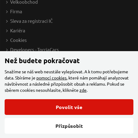
Velkoobchod
Firma
Sleva za registraci IČ
Kariéra
Cookies
Developers - TorriaCars
Než budete pokračovat
Snažíme se náš web neustále vylepšovat. A k tomu potřebujeme
data. Sbíráme je
pomocí cookies
, které nám pomáhají analyzovat
návštěvnost a následně přizpůsobit obsah a reklamu. Pokud se
sběrem cookies nesouhlasíte, klikněte
zde
.
Povolit vše
© 2026 Všechna práva vyhrazena,
Torriacars, s.r.o.
Feo.cz
Přizpůsobit
Změnit nastavení cookies