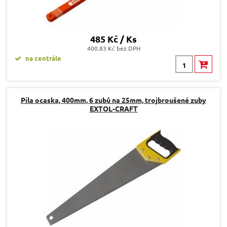
485 Kč / Ks
400.83 Kč bez DPH
na centrále
Pila ocaska, 400mm, 6 zubů na 25mm, trojbroušené zuby
EXTOL-CRAFT