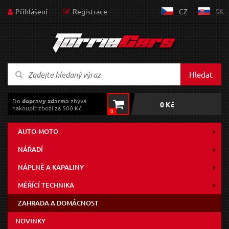
Přihlášení
Registrace
CZ
SK
Hledat
Do
dopravy zdarma
zbývá
0 Kč
nakoupit zboží za 500 Kč
0
AUTO-MOTO
NÁŘADÍ
NÁPLNĚ A KAPALINY
MĚŘÍCÍ TECHNIKA
ZAHRADA A DOMÁCNOST
NOVINKY