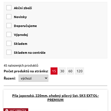
Akční zboží
Novinky
Doporučujeme
Výprodej
skladem
skladem na centrále
45 nalezených produktů
Počet produktů na stránku:
15
30
60
120
Řazení:
Pila japonská, 220mm, ohebný pilový list, SK5 EXTOL-
PREMIUM
360° OBRÁZEK