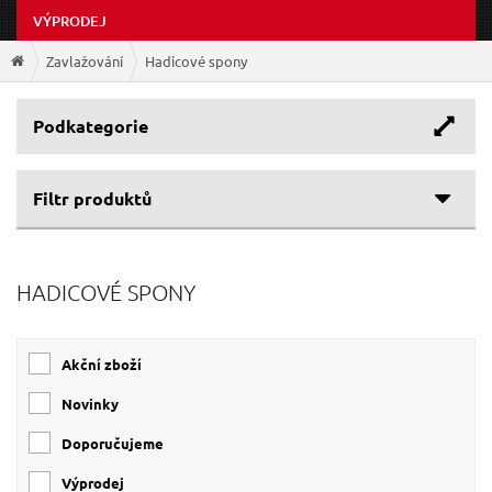
VÝPRODEJ
Zavlažování
Hadicové spony
Podkategorie
Filtr produktů
Cenové rozpětí
HADICOVÉ SPONY
37 Kč
116 Kč
Akční zboží
Novinky
Doporučujeme
Výprodej