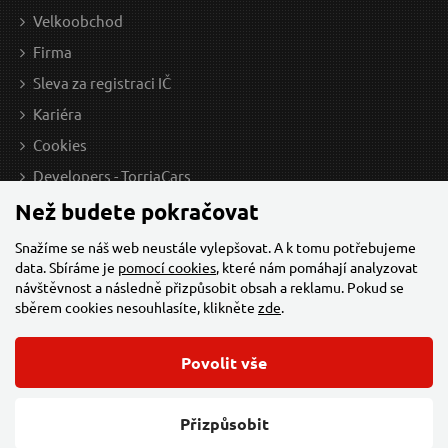
Velkoobchod
Firma
Sleva za registraci IČ
Kariéra
Cookies
Developers - TorriaCars
Než budete pokračovat
Snažíme se náš web neustále vylepšovat. A k tomu potřebujeme
data. Sbíráme je
pomocí cookies
, které nám pomáhají analyzovat
návštěvnost a následně přizpůsobit obsah a reklamu. Pokud se
sběrem cookies nesouhlasíte, klikněte
zde
.
Povolit vše
© 2026 Všechna práva vyhrazena,
Torriacars, s.r.o.
Feo.cz
Přizpůsobit
Změnit nastavení cookies