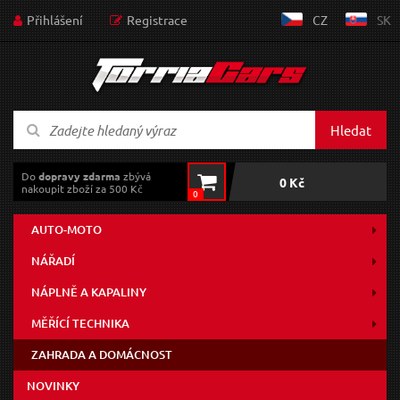
Přihlášení
Registrace
CZ
SK
Hledat
Do
dopravy zdarma
zbývá
0 Kč
nakoupit zboží za 500 Kč
0
AUTO-MOTO
NÁŘADÍ
NÁPLNĚ A KAPALINY
MĚŘÍCÍ TECHNIKA
ZAHRADA A DOMÁCNOST
NOVINKY