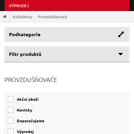
VÝPRODEJ
Kultivátory
Provzdušňovače
Podkategorie
Filtr produktů
Cenové rozpětí
PROVZDUŠŇOVAČE
289 Kč
359 Kč
Akční zboží
Novinky
Doporučujeme
Výprodej