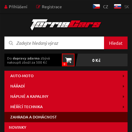
Přihlášení
Registrace
CZ
SK
Hledat
Do
dopravy zdarma
zbývá
0 Kč
nakoupit zboží za 500 Kč
0
AUTO-MOTO
NÁŘADÍ
NÁPLNĚ A KAPALINY
MĚŘÍCÍ TECHNIKA
ZAHRADA A DOMÁCNOST
NOVINKY