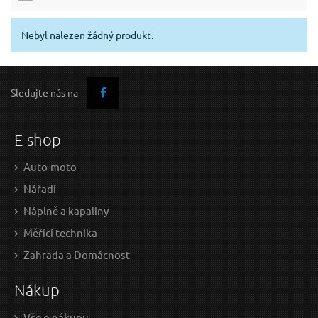
Nebyl nalezen žádný produkt.
Sledujte nás na
E-shop
Auto-moto
Nářadí
Náplně a kapaliny
Měřící technika
Zahrada a Domácnost
Nákup
Vše o nákupu