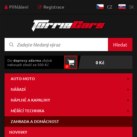
Přihlášení
Registrace
CZ
SK
Hledat
Do
dopravy zdarma
zbývá
0 Kč
nakoupit zboží za 500 Kč
0
AUTO-MOTO
NÁŘADÍ
NÁPLNĚ A KAPALINY
MĚŘÍCÍ TECHNIKA
ZAHRADA A DOMÁCNOST
NOVINKY