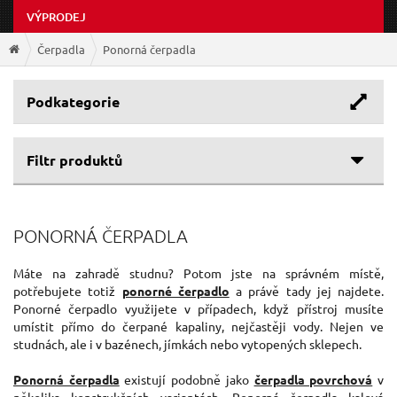
VÝPRODEJ
Čerpadla
Ponorná čerpadla
Podkategorie
Filtr produktů
Cenové rozpětí
PONORNÁ ČERPADLA
Výrobce
2 061 Kč
3 589 Kč
Průtok
EXTOL-CRAFT
(1)
Máte na zahradě studnu? Potom jste na správném místě,
potřebujete totiž
ponorné čerpadlo
a právě tady jej najdete.
EXTOL-PREMIUM
(1)
Jmenovitý příkon
Ponorné čerpadlo využijete v případech, když přístroj musíte
216 l/min
308 l/min
umístit přímo do čerpané kapaliny, nejčastěji vody. Nejen ve
studnách, ale i v bazénech, jímkách nebo vytopených sklepech.
750 W
1 100 W
Ponorná čerpadla
existují podobně jako
čerpadla povrchová
v