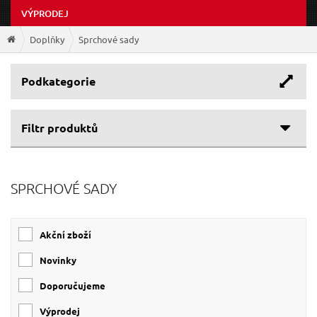
VÝPRODEJ
Doplňky
Sprchové sady
Podkategorie
Filtr produktů
Cenové rozpětí
SPRCHOVÉ SADY
Výrobce
83 Kč
3 660 Kč
BALLETTO
(3)
Akční zboží
VIKING
(2)
Novinky
Doporučujeme
Výprodej