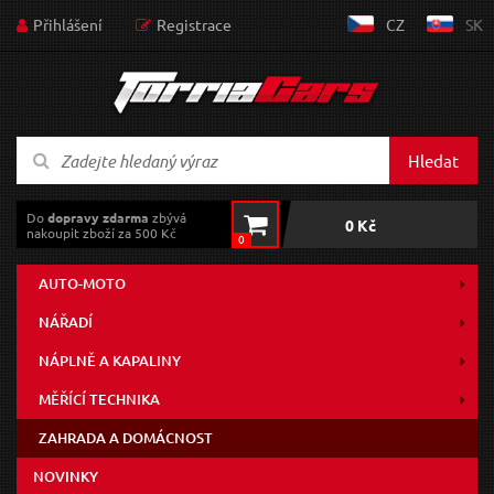
Přihlášení
Registrace
CZ
SK
Hledat
Do
dopravy zdarma
zbývá
0 Kč
nakoupit zboží za 500 Kč
0
AUTO-MOTO
NÁŘADÍ
NÁPLNĚ A KAPALINY
MĚŘÍCÍ TECHNIKA
ZAHRADA A DOMÁCNOST
NOVINKY