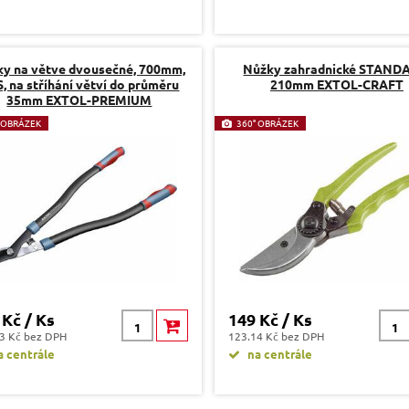
y na větve dvousečné, 700mm,
Nůžky zahradnické STAND
, na stříhání větví do průměru
210mm EXTOL-CRAFT
35mm EXTOL-PREMIUM
 OBRÁZEK
360° OBRÁZEK
 Kč / Ks
149 Kč / Ks
3 Kč bez DPH
123.14 Kč bez DPH
 centrále
na centrále