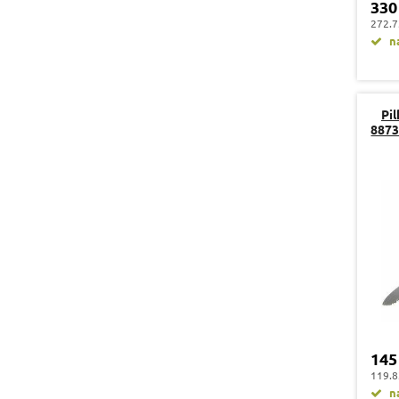
330
272.7
na
Pil
887
145
119.8
na