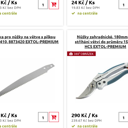
 Kč / Ks
24 Kč / Ks
3 Kč bez DPH
19.83 Kč bez DPH
 centrále
na centrále
ka pro nůžky na větve s pilkou
Nůžky zahradnické, 180mm,
3410, 8873420 EXTOL-PREMIUM
stříhání větví do průměru 1
HCS EXTOL-PREMIUM
360° OBRÁZEK
 Kč / Ks
290 Kč / Ks
3 Kč bez DPH
239.67 Kč bez DPH
 centrále
na centrále