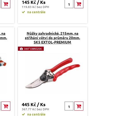
145 Kč / Ks
119.83 Kč bez DPH
na centrále
 na
Nůžky zahradnické, 215mm, na
5mm,
stříhání větví do průměru 20mm,
SK5 EXTOL-PREMIUM
360° OBRÁZEK
445 Kč / Ks
367.77 Kč bez DPH
na centrále