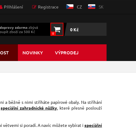
Přihlášení
Registrace
CZ
SK
dopravy zdarma
zbývá
0 Kč
oupit zboží za 500 Kč
0
OST
NOVINKY
VÝPRODEJ
i a běžně s nimi stříháte papírové obaly. Na stříhání
o
speciální zahradnické nůžky
, které přesně poslouží
i větvemi si poradí. A navíc můžete vybírat i
speciální