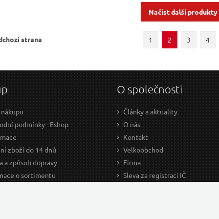
Načíst další produkty
dchozí strana
1
2
3
4
up
O společnosti
 nákupu
Články a aktuality
dní podmínky - Eshop
O nás
amace
Kontakt
ní zboží do 14 dnů
Velkoobchod
a a způsob dopravy
Firma
mace o sortimentu
Sleva za registraci IČ
odce nákupem
Kariéra
ažení
Cookies
Developers - TorriaCars