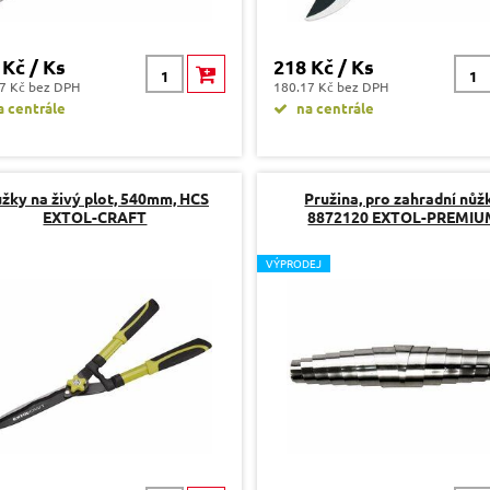
 Kč / Ks
218 Kč / Ks
7 Kč bez DPH
180.17 Kč bez DPH
 centrále
na centrále
žky na živý plot, 540mm, HCS
Pružina, pro zahradní nůž
EXTOL-CRAFT
8872120 EXTOL-PREMI
V
ÝPRODEJ