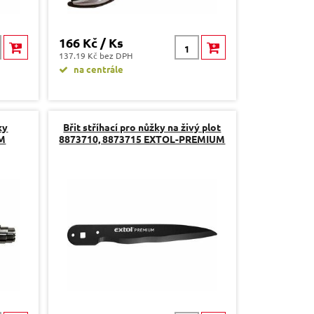
166 Kč / Ks
137.19 Kč bez DPH
na centrále
ky
Břit stříhací pro nůžky na živý plot
UM
8873710, 8873715 EXTOL-PREMIUM