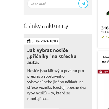
Články a aktuality
318
262.8
S
05.06.2024 10:03
Jak vybrat nosiče
,,příčníky" na střechu
Nůž
na s
auta.
Nosiče jsou klíčovým prvkem pro
360°
přepravu sportovního
vybavení nebo jiného nákladu na
střeše vozidla. Existují obecně dva
typy nosičů – ty, které se
montují na...