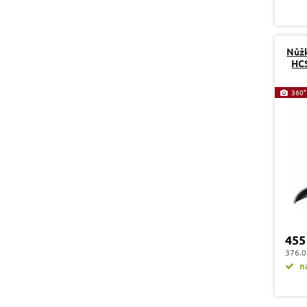
Nůžk
HCS
360°
455
376.0
na