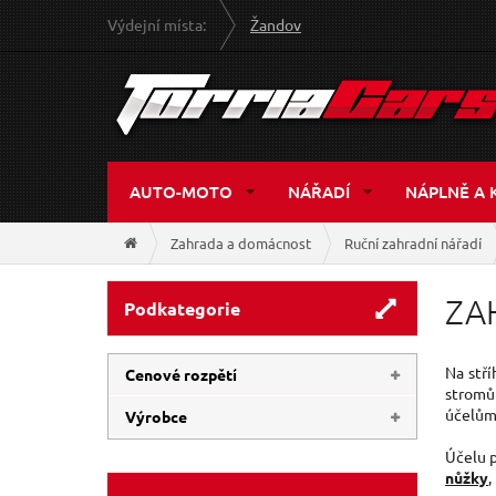
Výdejní místa:
Žandov
AUTO-MOTO
NÁŘADÍ
NÁPLNĚ A 
Zahrada a domácnost
Ruční zahradní nářadí
ZA
Podkategorie
Na stří
Cenové rozpětí
stromů
účelům,
Výrobce
18 Kč
699 Kč
Účelu p
EXTOL-PREMIUM
(48)
nůžky
,
GEKO
(11)