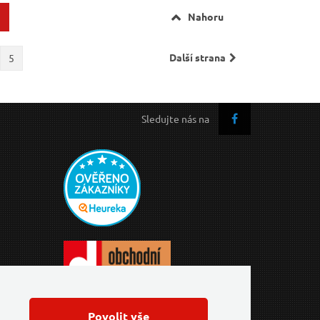
Nahoru
Další strana
5
Sledujte nás na
Povolit vše