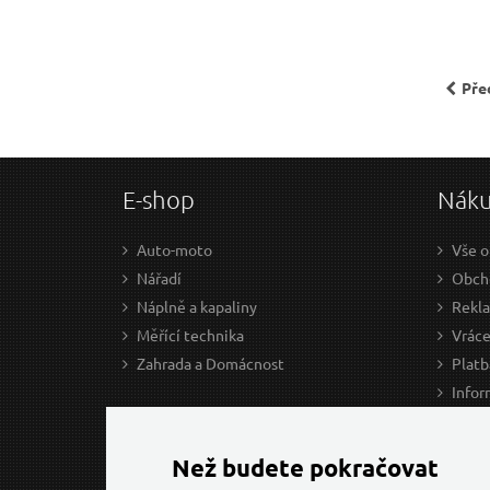
Pře
E-shop
Nák
Auto-moto
Vše o
Nářadí
Obcho
Náplně a kapaliny
Rekl
Měřící technika
Vráce
Zahrada a Domácnost
Platb
Infor
Prův
Ke st
Než budete pokračovat