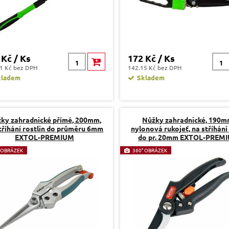
 Kč / Ks
172 Kč / Ks
1 Kč bez DPH
142.15 Kč bez DPH
kladem
Skladem
ky zahradnické přímé, 200mm,
Nůžky zahradnické, 190m
tříhání rostlin do průměru 6mm
nylonová rukojeť, na stříhání
EXTOL-PREMIUM
do pr. 20mm EXTOL-PREM
 OBRÁZEK
360° OBRÁZEK