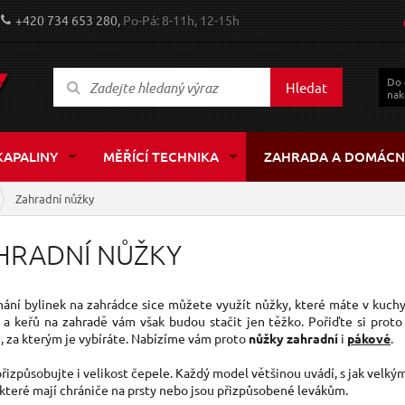
+420 734 653 280,
Po-Pá: 8-11h, 12-15h
Do
Hledat
nak
KAPALINY
MĚŘÍCÍ TECHNIKA
ZAHRADA A DOMÁCN
Zahradní nůžky
HRADNÍ NŮŽKY
hání bylinek na zahrádce sice můžete využít nůžky, které máte v kuchyn
 a keřů na zahradě vám však budou stačit jen těžko. Pořiďte si prot
 za kterým je vybíráte. Nabízíme vám proto
nůžky zahradní
i
pákové
.
řizpůsobujte i velikost čepele. Každý model většinou uvádí, s jak velkým
 které mají chrániče na prsty nebo jsou přizpůsobené levákům.