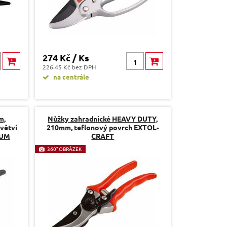
274 Kč / Ks
226.45 Kč bez DPH
na centrále
m,
Nůžky zahradnické HEAVY DUTY,
 větví
210mm, teflonový povrch EXTOL-
IUM
CRAFT
360° OBRÁZEK