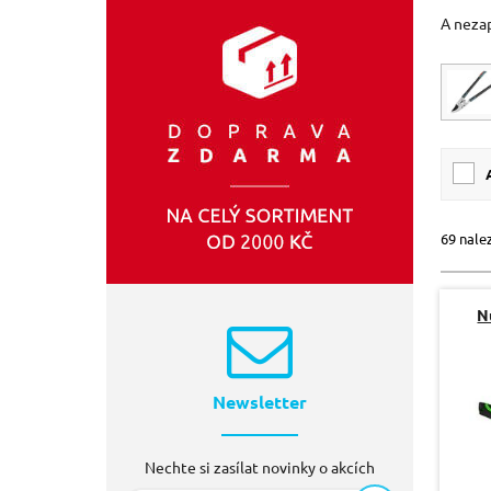
A neza
EXTOL-CRAFT
(8)
SIXTOL
(2)
69 nale
N
Newsletter
Nechte si zasílat novinky o akcích