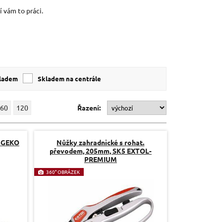
í vám to práci.
kladem
skladem na centrále
60
120
Řazení:
m GEKO
Nůžky zahradnické s rohat.
převodem, 205mm, SK5 EXTOL-
PREMIUM
360° OBRÁZEK