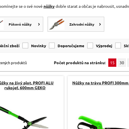
pomínejte se o své nové
nůžky
dobře starat a občas je nabrousit, usnadn
Pákové nůžky
Zahradní nůžky
Akční zboží
Novinky
Doporučujeme
Výprodej
s
Počet produktů na stránku:
15
30
zených produktů
ůžky na živý plot, PROFI ALU
Nůžky na trávu PROFI 300m
rukojeť, 600mm GEKO