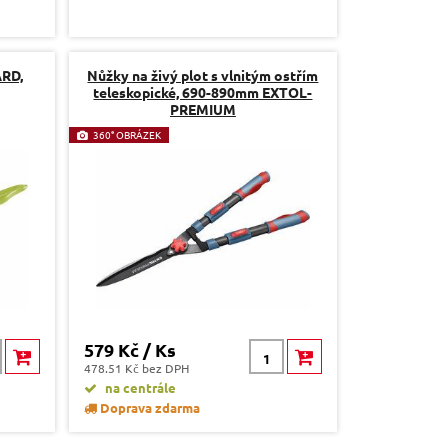
ARD,
Nůžky na živý plot s vlnitým ostřím
teleskopické, 690-890mm EXTOL-
PREMIUM
360° OBRÁZEK
579 Kč / Ks
478.51 Kč bez DPH
na centrále
Doprava zdarma