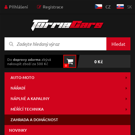
Přihlášení
Registrace
CZ
SK
Hledat
Do
dopravy zdarma
zbývá
0 Kč
nakoupit zboží za 500 Kč
0
AUTO-MOTO
NÁŘADÍ
NÁPLNĚ A KAPALINY
MĚŘÍCÍ TECHNIKA
ZAHRADA A DOMÁCNOST
NOVINKY