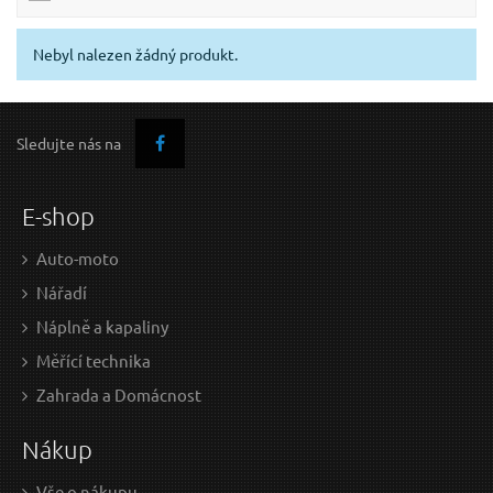
Nebyl nalezen žádný produkt.
Sledujte nás na
E-shop
Auto-moto
Nářadí
Náplně a kapaliny
Měřící technika
Zahrada a Domácnost
Nákup
Vše o nákupu