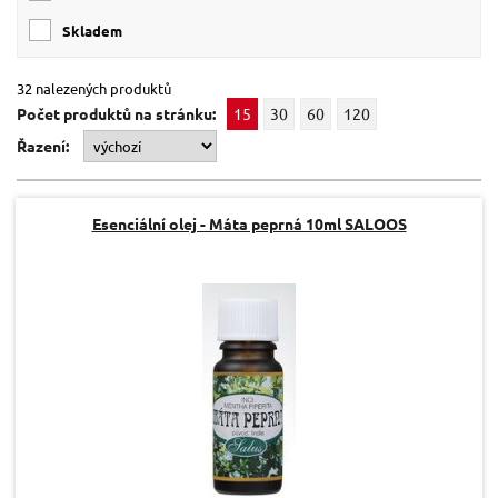
Jedle
(1)
skladem
Lemongrass
(1)
32 nalezených produktů
Počet produktů na stránku:
15
30
60
120
Řazení:
Esenciální olej - Máta peprná 10ml SALOOS