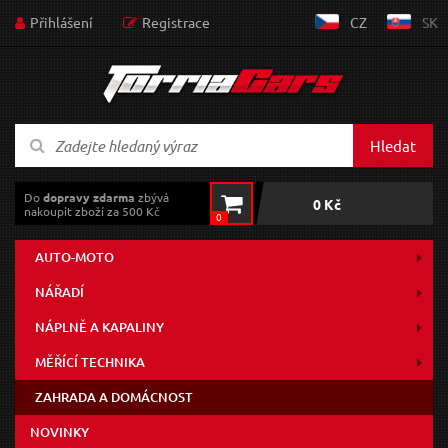
Přihlášení
Registrace
CZ
SK
Hledat
Do
dopravy zdarma
zbývá
0 Kč
nakoupit zboží za 500 Kč
0
AUTO-MOTO
NÁŘADÍ
NÁPLNĚ A KAPALINY
MĚŘÍCÍ TECHNIKA
ZAHRADA A DOMÁCNOST
NOVINKY