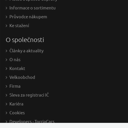
Informace o sortimentu
Průvodce nákupem
Ke stažení
O společnosti
Články a aktuality
O nás
Kontakt
Velkoobchod
Firma
Sleva za registraci IČ
Kariéra
Cookies
Developers - TorriaCars