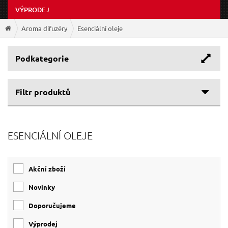
VÝPRODEJ
Aroma difuzéry
Esenciální oleje
Podkategorie
Filtr produktů
Cenové rozpětí
ESENCIÁLNÍ OLEJE
Objem
109 Kč
349 Kč
Vůně
5 ml
10 ml
Akční zboží
Tea tree
(1)
Novinky
Borovice
(1)
Cedrové dřevo
(1)
Doporučujeme
Eukalyptus
(1)
Výprodej