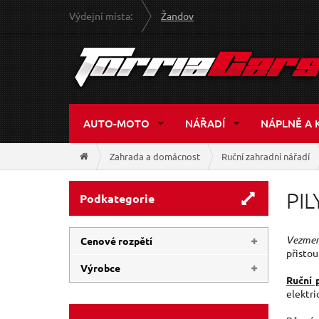
Výdejní místa:
Žandov
AUTO-MOTO
NÁŘADÍ
NÁPLNĚ A 
Zahrada a domácnost
Ruční zahradní nářadí
PIL
Podkategorie
Vezmeme
Cenové rozpětí
přistou
Výrobce
Ruční 
169 Kč
340 Kč
elektri
EXTOL-PREMIUM
(5)
EXTOL-CRAFT
(2)