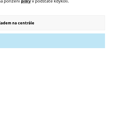
na pořízení
pilky
v podstatě kdykoli.
kladem na centrále