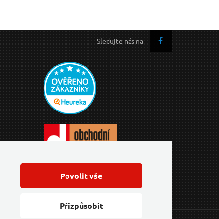
Sledujte nás na
Povolit vše
Přizpůsobit