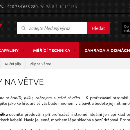
+420 734 653 280,
Po-Pá: 8-11h, 12-15h
Do
Hledat
nak
KAPALINY
MĚŘÍCÍ TECHNIKA
ZAHRADA A DOMÁCN
Ruční pily
Pily na větve
Y NA VĚTVE
 si hoblík, pilku, zahrajem si ještě chvilku
… K prořezávání stromků s
píte jako ke hře, určitě vás bude mnohem víc bavit a budete jej mít mn
pilku
oceníte především při prořezávání stromů, ideální je například pro
ckých kabelů. Navíc je levná, mnohem lépe skladná a bezúdržbová. Pro sn