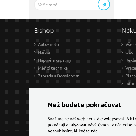
E-shop
Nák
Auto-moto
Vše o
Nářadí
Obcho
Náplně a kapaliny
Rekl
Měřící technika
Vráce
Zahrada a Domácnost
Platb
Infor
Prův
Ke st
Než budete pokračovat
Snažíme se náš web neustále vylepšovat. A k 
pomáhají analyzovat návštěvnost a následně p
nesouhlasíte, klikněte
zde
.