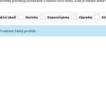
tromky potřebují prořezávat v různou roční dobu, a tak je ideální doba 
Akční zboží
Novinky
Doporučujeme
Výprodej
s
l nalezen žádný produkt.