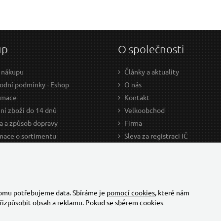
up
O společnosti
 nákupu
Články a aktuality
dní podmínky - Eshop
O nás
amace
Kontakt
ní zboží do 14 dnů
Velkoobchod
a a způsob dopravy
Firma
mace o sortimentu
Sleva za registraci IČ
odce nákupem
Kariéra
ažení
Cookies
Developers - TorriaCars
tomu potřebujeme data. Sbíráme je
pomocí cookies
, které nám
řizpůsobit obsah a reklamu. Pokud se sběrem cookies