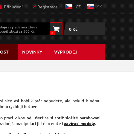
Přihlášení
Registrace
CZ
SK
dopravy zdarma
zbývá
0 Kč
oupit zboží za 500 Kč
0
OST
NOVINKY
VÝPRODEJ
i sice asi hoblík brát nebudete, ale pokud k němu
ohem rychleji hotové.
 práci v koruně, ušetříte si totiž složité natahování
adnější manipulaci jistě oceníte i
zavírací modely
.