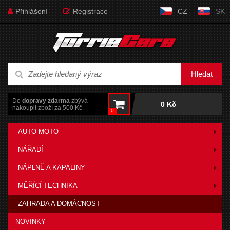
Přihlášení
Registrace
CZ
SK
Hledat
Do
dopravy zdarma
zbývá
0 Kč
nakoupit zboží za 500 Kč
0
AUTO-MOTO
NÁŘADÍ
NÁPLNĚ A KAPALINY
MĚŘÍCÍ TECHNIKA
ZAHRADA A DOMÁCNOST
NOVINKY