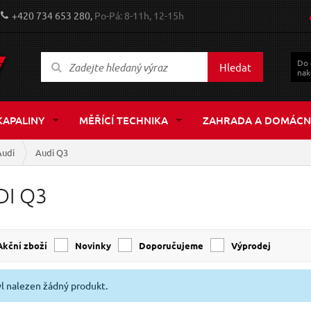
+420 734 653 280,
Po-Pá: 8-11h, 12-15h
Do
Hledat
nak
KAPALINY
MĚŘÍCÍ TECHNIKA
ZAHRADA A DOMÁCN
Audi
Audi Q3
DI Q3
Akční zboží
Novinky
Doporučujeme
Výprodej
l nalezen žádný produkt.