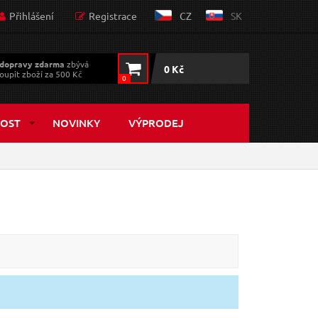
Přihlášení
Registrace
CZ
SK
dopravy zdarma
zbývá
0 Kč
oupit zboží za 500 Kč
0
OST
NOVINKY
VÝPRODEJ