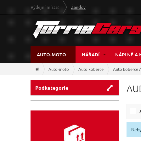
Výdejní místa:
Žandov
AUTO-MOTO
NÁŘADÍ
NÁPLNĚ A 
Auto-moto
Auto koberce
Auto koberce 
AU
Podkategorie
Neby