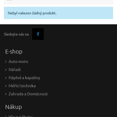
Nebyl nalezen žádný produkt.
Sledujte nás na
E-shop
Auto-moto
Nářadí
Náplně a kapaliny
Měřící technika
Zahrada a Domácnost
Nákup
Vše o nákupu