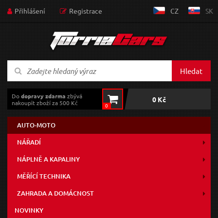
Přihlášení
Registrace
CZ
SK
Hledat
Do
dopravy zdarma
zbývá
0 Kč
nakoupit zboží za 500 Kč
0
AUTO-MOTO
NÁŘADÍ
NÁPLNĚ A KAPALINY
MĚŘÍCÍ TECHNIKA
ZAHRADA A DOMÁCNOST
NOVINKY