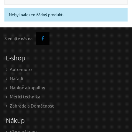
Nebyl nalezen žádný produkt.
Sledujte nás na
E-shop
Auto-moto
Nářadí
Náplně a kapaliny
Měřící technika
Zahrada a Domácnost
Nákup
Vše o nákupu