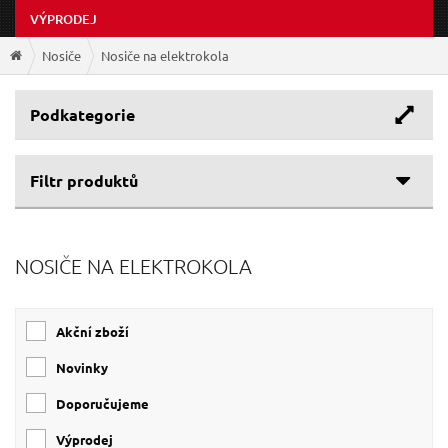
VÝPRODEJ
Nosiče
Nosiče na elektrokola
Podkategorie
Filtr produktů
Cenové rozpětí
NOSIČE NA ELEKTROKOLA
Hmotnost
9 799 Kč
13 999 Kč
27 kg
35 kg
Akční zboží
Novinky
Doporučujeme
Výprodej