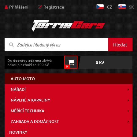
Přihlášení
Registrace
CZ
SK
Hledat
Do
dopravy zdarma
zbývá
0 Kč
nakoupit zboží za 500 Kč
0
AUTO-MOTO
NÁŘADÍ
NÁPLNĚ A KAPALINY
MĚŘÍCÍ TECHNIKA
ZAHRADA A DOMÁCNOST
NOVINKY