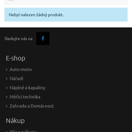
Nebyl nalezen žádný produkt.
Sledujte nás na
E-shop
Auto-moto
Nářadí
Náplně a kapaliny
Měřící technika
Zahrada a Domácnost
Nákup
Vše o nákupu