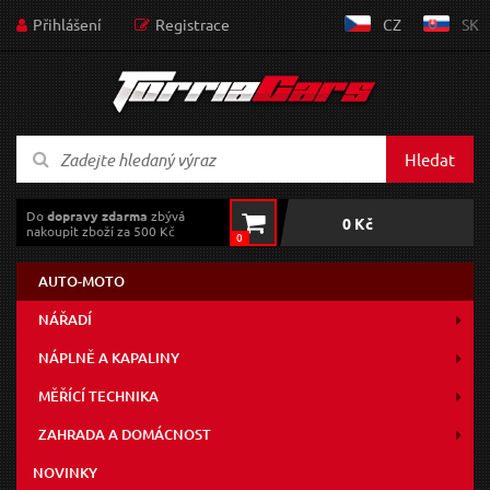
Přihlášení
Registrace
CZ
SK
Hledat
Do
dopravy zdarma
zbývá
0 Kč
nakoupit zboží za 500 Kč
0
AUTO-MOTO
NÁŘADÍ
NÁPLNĚ A KAPALINY
MĚŘÍCÍ TECHNIKA
ZAHRADA A DOMÁCNOST
NOVINKY