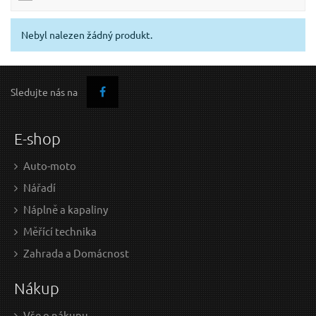
Nebyl nalezen žádný produkt.
Sledujte nás na
E-shop
Auto-moto
Nářadí
Náplně a kapaliny
Měřící technika
Zahrada a Domácnost
Nákup
Vše o nákupu