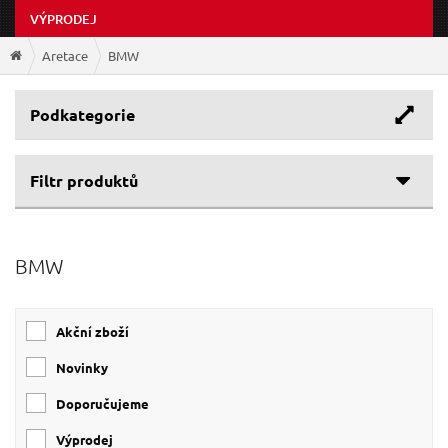
VÝPRODEJ
Aretace
BMW
Podkategorie
Filtr produktů
Cenové rozpětí
BMW
Výrobce
165 Kč
4 359 Kč
Obsahuje kufr
QUATROS
(6)
Akční zboží
SIXTOL
(5)
Ano
(6)
GEKO
(2)
Novinky
NE
(2)
Doporučujeme
Výprodej