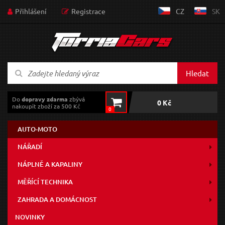
Přihlášení
Registrace
CZ
SK
Hledat
Do
dopravy zdarma
zbývá
0 Kč
nakoupit zboží za 500 Kč
0
AUTO-MOTO
NÁŘADÍ
NÁPLNĚ A KAPALINY
MĚŘÍCÍ TECHNIKA
ZAHRADA A DOMÁCNOST
NOVINKY