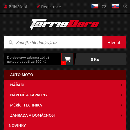
Přihlášení
Registrace
CZ
SK
Hledat
Do
dopravy zdarma
zbývá
0 Kč
nakoupit zboží za 500 Kč
0
AUTO-MOTO
NÁŘADÍ
NÁPLNĚ A KAPALINY
MĚŘÍCÍ TECHNIKA
ZAHRADA A DOMÁCNOST
NOVINKY