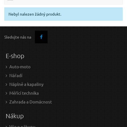
Nebyl nalezen žádný produkt.
Sledujte nás na
E-shop
Auto-moto
Nářadí
Náplně a kapaliny
Měřící technika
Zahrada a Domácnost
Nákup
Vše o nákupu