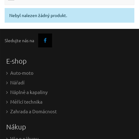
Nebyl nalezen žádný produkt.
Sledujte nás na
E-shop
Auto-moto
Nářadí
Náplně a kapaliny
Měřící technika
Zahrada a Domácnost
Nákup
Vše o nákupu