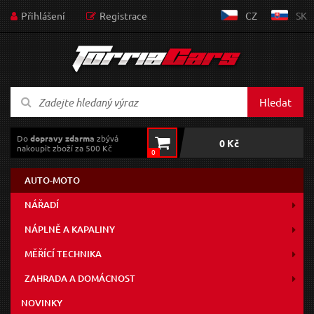
Přihlášení
Registrace
CZ
SK
Hledat
Do
dopravy zdarma
zbývá
0 Kč
nakoupit zboží za 500 Kč
0
AUTO-MOTO
NÁŘADÍ
NÁPLNĚ A KAPALINY
MĚŘÍCÍ TECHNIKA
ZAHRADA A DOMÁCNOST
NOVINKY