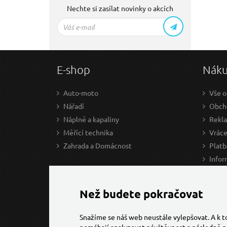
Nechte si zasílat novinky o akcích
E-shop
Nák
Auto-moto
Vše o
Nářadí
Obcho
Náplně a kapaliny
Rekl
Měřící technika
Vráce
Zahrada a Domácnost
Platb
Infor
Prův
Ke st
Než budete pokračovat
Snažíme se náš web neustále vylepšovat. A k 