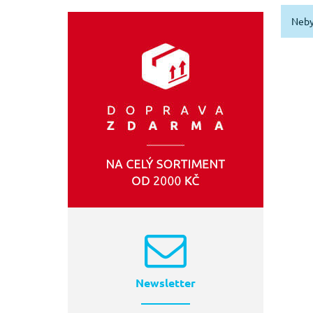
Mazání
(6)
EXTOL-CRAFT
(1)
Neby
Sběr
(1)
Olejové vany
(1)
Newsletter