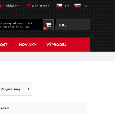
Přihlášení
Registrace
CZ
SK
dopravy zdarma
zbývá
0 Kč
oupit zboží za 500 Kč
0
OST
NOVINKY
VÝPRODEJ
Olejové vany
kladem