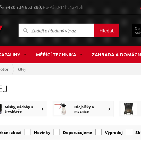
+420 734 653 280,
Po-Pá: 8-11h, 12-15h
Do
Hledat
nak
KAPALINY
MĚŘÍCÍ TECHNIKA
ZAHRADA A DOMÁCN
otor
Olej
EJ
Misky, nádoby a
Olejničky a
trychtýře
maznice
Akční zboží
Novinky
Doporučujeme
Výprodej
s