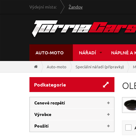
Výdejní místa:
Žandov
AUTO-MOTO
NÁŘADÍ
NÁPLNĚ A 
Auto-moto
Speciální nářadí (přípravky)
M
OL
Podkategorie
Cenové rozpětí
Výrobce
97 Kč
5 179 Kč
Použití
GEKO
(10)
SIXTOL
(9)