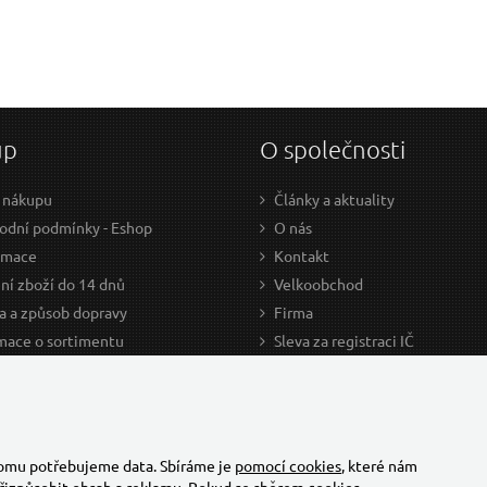
up
O společnosti
 nákupu
Články a aktuality
dní podmínky - Eshop
O nás
amace
Kontakt
ní zboží do 14 dnů
Velkoobchod
a a způsob dopravy
Firma
mace o sortimentu
Sleva za registraci IČ
odce nákupem
Kariéra
ažení
Cookies
Developers - TorriaCars
tomu potřebujeme data. Sbíráme je
pomocí cookies
, které nám