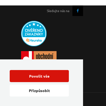
Sledujte nás na
Povolit vše
Přizpůsobit
Feo.cz