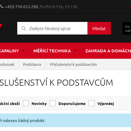
+420 734 653 280,
Po-Pá: 8-11h, 12-15h
Do
Hledat
nak
KAPALINY
MĚŘÍCÍ TECHNIKA
ZAHRADA A DOMÁCN
odvozek
Podstavce
Příslušenství k podstavcům
ÍSLUŠENSTVÍ K PODSTAVCŮM
Akční zboží
Novinky
Doporučujeme
Výprodej
l nalezen žádný produkt.