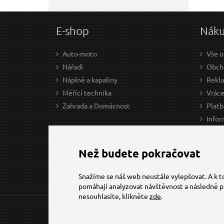
E-shop
Nák
Auto-moto
Vše o
Nářadí
Obcho
Náplně a kapaliny
Rekl
Měřící technika
Vráce
Zahrada a Domácnost
Platb
Infor
Prův
Ke st
Než budete pokračovat
Snažíme se náš web neustále vylepšovat. A k 
pomáhají analyzovat návštěvnost a následně p
nesouhlasíte, klikněte
zde
.
© 2026 Všechna práva vyhrazena,
Torriacars, s.r.o.