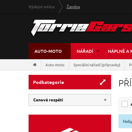
Výdejní místa:
Žandov
AUTO-MOTO
NÁŘADÍ
NÁPLNĚ A 
Auto-moto
Speciální nářadí (přípravky)
P
PŘ
Podkategorie
Cenové rozpětí
109 Kč
159 Kč
Neby