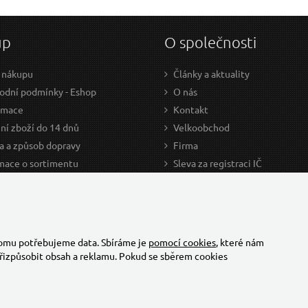
up
O společnosti
 nákupu
Články a aktuality
dní podmínky - Eshop
O nás
amace
Kontakt
ní zboží do 14 dnů
Velkoobchod
a a způsob dopravy
Firma
mace o sortimentu
Sleva za registraci IČ
odce nákupem
Kariéra
ažení
Cookies
Developers - TorriaCars
tomu potřebujeme data. Sbíráme je
pomocí cookies
, které nám
řizpůsobit obsah a reklamu. Pokud se sběrem cookies