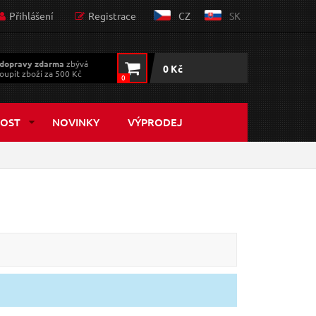
Přihlášení
Registrace
CZ
SK
dopravy zdarma
zbývá
0 Kč
oupit zboží za 500 Kč
0
OST
NOVINKY
VÝPRODEJ