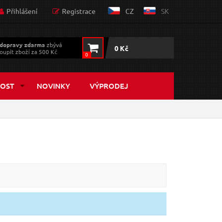
Přihlášení
Registrace
CZ
SK
dopravy zdarma
zbývá
0 Kč
oupit zboží za 500 Kč
0
OST
NOVINKY
VÝPRODEJ