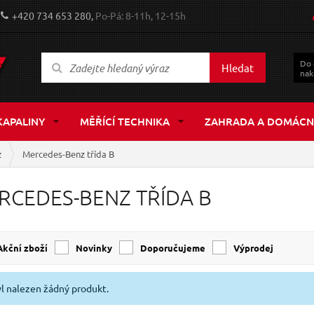
+420 734 653 280,
Po-Pá: 8-11h, 12-15h
Do
Hledat
nak
KAPALINY
MĚŘÍCÍ TECHNIKA
ZAHRADA A DOMÁCN
z
Mercedes-Benz třída B
RCEDES-BENZ TŘÍDA B
Akční zboží
Novinky
Doporučujeme
Výprodej
l nalezen žádný produkt.