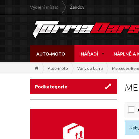
Výdejní místa:
Žandov
AUTO-MOTO
NÁŘADÍ
NÁPLNĚ A 
Auto-moto
Vany do kufru
Mercedes-Ben
ME
Podkategorie
Neby