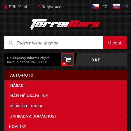
Přihlášení
Registrace
CZ
SK
Hledat
Do
dopravy zdarma
zbývá
0 Kč
nakoupit zboží za 500 Kč
0
AUTO-MOTO
NÁŘADÍ
NÁPLNĚ A KAPALINY
MĚŘÍCÍ TECHNIKA
ZAHRADA A DOMÁCNOST
NOVINKY