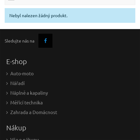
Nebyl nalezen žádný produkt.
Sledujte nás na
E-shop
Auto-moto
Nářadí
Náplně a kapaliny
Měřící technika
Zahrada a Domácnost
Nákup
Vše o nákupu