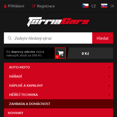
Přihlášení
Registrace
CZ
SK
Hledat
Do
dopravy zdarma
zbývá
0 Kč
nakoupit zboží za 500 Kč
0
AUTO-MOTO
NÁŘADÍ
NÁPLNĚ A KAPALINY
MĚŘÍCÍ TECHNIKA
ZAHRADA A DOMÁCNOST
NOVINKY