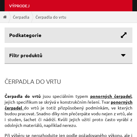
VÝPRODEJ
Čerpadla
Čerpadla do vrtu
Podkategorie
Filtr produktů
Cenové rozpětí
ČERPADLA DO VRTU
Výtlak
1 538 Kč
2 978 Kč
Průtok
Čerpadla do vrtů
jsou speciálním typem
ponorných čerpadel
,
50 m
70 m
jejich specifikum se skrývá v konstrukčním řešení. Tvar
ponorných
Jmenovitý příkon
čerpadel
do vrtů je totiž přizpůsobený podmínkám, ve kterých
23 l/min
33 l/min
budou pracovat. Snadno díky nim přečerpáte vodu nejen z vrtů, ale
i studen, šachet či nádrží. Kvůli jejich užití proto často vyrábí z
300 W
600 W
odolných materiálů, například nerezu.
Při výběru se nerozhodujte jen podle požadovaného výkonu, ale i