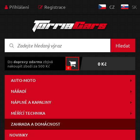
Přihlášení
Registrace
CZ
SK
Hledat
Do
dopravy zdarma
zbývá
0 Kč
nakoupit zboží za 500 Kč
0
AUTO-MOTO
NÁŘADÍ
NÁPLNĚ A KAPALINY
MĚŘÍCÍ TECHNIKA
ZAHRADA A DOMÁCNOST
NOVINKY