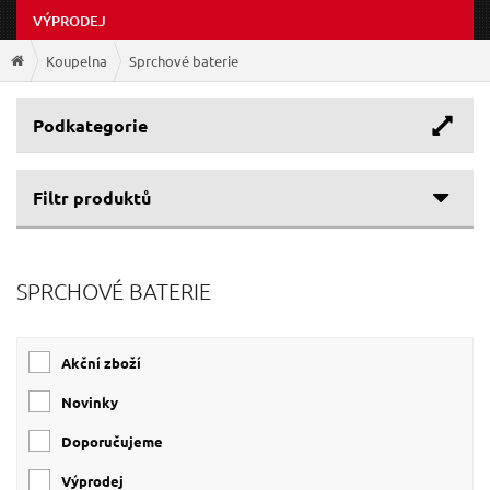
VÝPRODEJ
Koupelna
Sprchové baterie
Podkategorie
Filtr produktů
Cenové rozpětí
SPRCHOVÉ BATERIE
Výrobce
795 Kč
1 026 Kč
VIKING
(2)
Akční zboží
SONATA
(2)
VITTORIA
(1)
Novinky
Doporučujeme
Výprodej