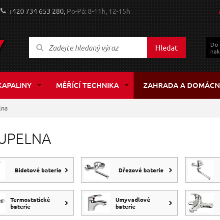
+420 734 653 280,
Po-Pá: 8-11h, 12-15h
Do
Hledat
nak
KAPALINY
MĚŘÍCÍ TECHNIKA
ZAHRADA A DOMÁCN
lna
UPELNA
Bidetové baterie
Dřezové baterie
Termostatické
Umyvadlové
baterie
baterie