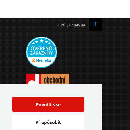
Sledujte nás na
Povolit vše
Přizpůsobit