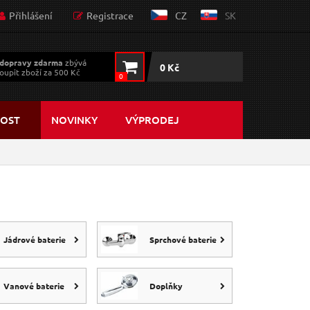
Přihlášení
Registrace
CZ
SK
dopravy zdarma
zbývá
0 Kč
oupit zboží za 500 Kč
0
OST
NOVINKY
VÝPRODEJ
Jádrové baterie
Sprchové baterie
Vanové baterie
Doplňky