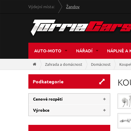
Výdejní místa:
Žandov
AUTO-MOTO
NÁŘADÍ
NÁPLNĚ A 
Zahrada a domácnost
Domácnost
Koupe
KO
Podkategorie
Cenové rozpětí
Výrobce
22 Kč
3 660 Kč
BALLETTO
(84)
FRESHHH
(32)