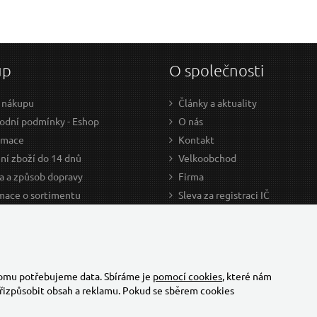
up
O společnosti
 nákupu
Články a aktuality
dní podmínky - Eshop
O nás
amace
Kontakt
ní zboží do 14 dnů
Velkoobchod
a a způsob dopravy
Firma
mace o sortimentu
Sleva za registraci IČ
odce nákupem
Kariéra
ažení
Cookies
Developers - TorriaCars
tomu potřebujeme data. Sbíráme je
pomocí cookies
, které nám
řizpůsobit obsah a reklamu. Pokud se sběrem cookies