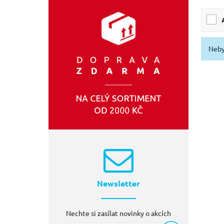
VIKING
(25)
OPERA
(16)
SONATA
(13)
Neby
BALLETO
(8)
Newsletter
Nechte si zasílat novinky o akcích