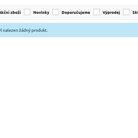
Akční zboží
Novinky
Doporučujeme
Výprodej
s
l nalezen žádný produkt.