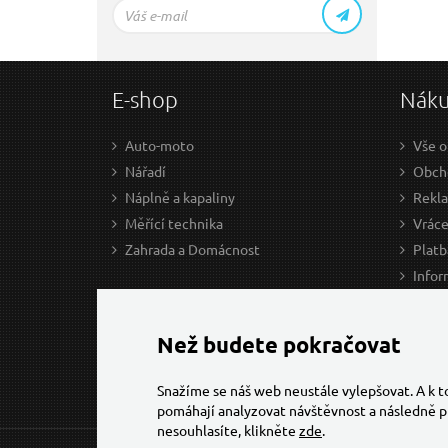
E-shop
Nák
Auto-moto
Vše o
Nářadí
Obcho
Náplně a kapaliny
Rekl
Měřící technika
Vráce
Zahrada a Domácnost
Platb
Infor
Prův
Ke st
Než budete pokračovat
Snažíme se náš web neustále vylepšovat. A k 
pomáhají analyzovat návštěvnost a následně p
nesouhlasíte, klikněte
zde
.