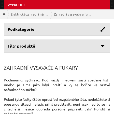
VÝPRODEJ
Elektrické zahradní nářadí
Zahradní vysavače a fukary
Podkategorie
Filtr produktů
ZAHRADNÍ VYSAVAČE A FUKARY
Pochmurno, sychravo. Pod každým krokem šustí spadané listí.
Anebo je zima jako když praští a vy se boříte ve vrstvě
nafoukaného sněhu?
Pokud tyto řádky čtěte uprostřed rozpáleného léta, nedokážete si
popsanou situaci nejspíš příliš představit, není však nad to se na
chladnější měsíce dopředu pořádně připravit. Jak? Pořídit si
zahradní vysavač
.