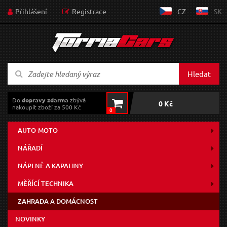
Přihlášení
Registrace
CZ
SK
Hledat
Do
dopravy zdarma
zbývá
0 Kč
nakoupit zboží za 500 Kč
0
AUTO-MOTO
NÁŘADÍ
NÁPLNĚ A KAPALINY
MĚŘÍCÍ TECHNIKA
ZAHRADA A DOMÁCNOST
NOVINKY