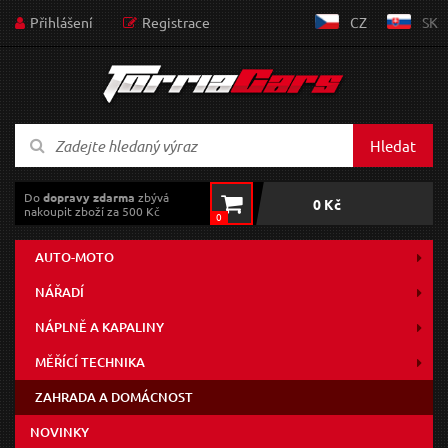
Přihlášení
Registrace
CZ
SK
Hledat
Do
dopravy zdarma
zbývá
0 Kč
nakoupit zboží za 500 Kč
0
AUTO-MOTO
NÁŘADÍ
NÁPLNĚ A KAPALINY
MĚŘÍCÍ TECHNIKA
ZAHRADA A DOMÁCNOST
NOVINKY