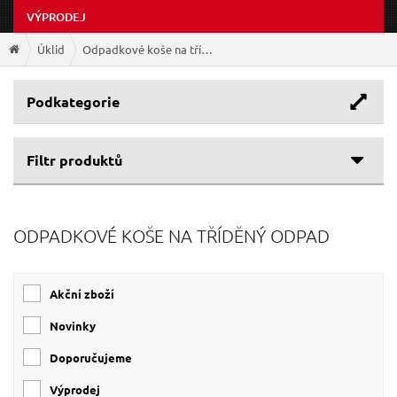
VÝPRODEJ
Úklid
Odpadkové koše na tříděný odpad
Podkategorie
Filtr produktů
Cenové rozpětí
ODPADKOVÉ KOŠE NA TŘÍDĚNÝ ODPAD
99 Kč
269 Kč
Akční zboží
Novinky
Doporučujeme
Výprodej