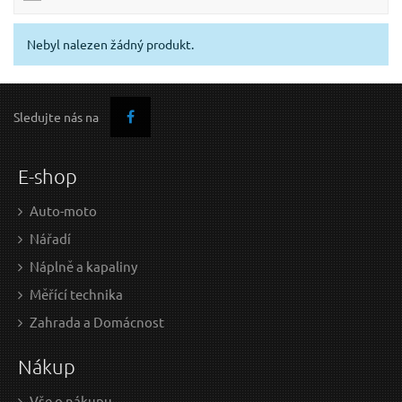
Nebyl nalezen žádný produkt.
Sledujte nás na
E-shop
Auto-moto
Nářadí
Náplně a kapaliny
Měřící technika
Zahrada a Domácnost
Nákup
Vše o nákupu