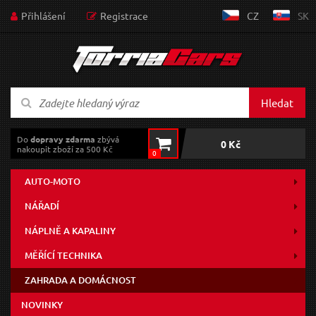
Přihlášení
Registrace
CZ
SK
Hledat
Do
dopravy zdarma
zbývá
0 Kč
nakoupit zboží za 500 Kč
0
AUTO-MOTO
NÁŘADÍ
NÁPLNĚ A KAPALINY
MĚŘÍCÍ TECHNIKA
ZAHRADA A DOMÁCNOST
NOVINKY