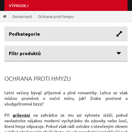
VÝPRODEJ
Domácnost
Ochrana proti hmyzu
Podkategorie
Filtr produktů
Cenové rozpětí
OCHRANA PROTI HMYZU
Výrobce
96 Kč
109 Kč
EXTOL-CRAFT
(1)
Letní večery bývají příjemné a plné romantiky. Lehce se však
můžou proměnit v noční můru, jak? Znáte protivné a
SIXTOL
(1)
všudypřítomné bzzz?
Při
grilování
na zahrádce se mu asi vyhnete stěží, pokud
nevlastníte nějakou moderní vychytávku do zásuvky nebo louč,
která hmyz odpuzuje. Pokud však rádi usínáte s otevřeným oknem
a rádi si před spaním chvíli čtete, nic vás neochrání spolehlivěji než