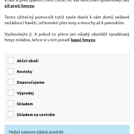
síť proti hmyzu
.
Tento užitečný pomocník totiž zavře dveře k vám domů veškeré
nežádoucí havěti, od komárů přes vosy a mouchy až k pavoukům.
Vyzkoušejte ji. A pokud to přece jen nějaký obzvlášť vynalézavý
hmyz zvládne, lehce si s ním poradí
lapač hmyzu
.
Akční zboží
Novinky
Doporučujeme
Výprodej
skladem
skladem na centrále
Nebyl nalezen žádný produkt.