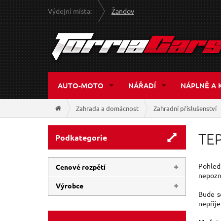
Výdejní místa:
Žandov
AUTO-MOTO
NÁŘADÍ
NÁPLNĚ A 
Zahrada a domácnost
Zahradní příslušenství
TE
Podkategorie
Pohled 
Cenové rozpětí
nepozná
Výrobce
Bude se
28 Kč
510 Kč
nepříj
EXTOL-CRAFT
(3)
EXTOL-PREMIUM
(2)