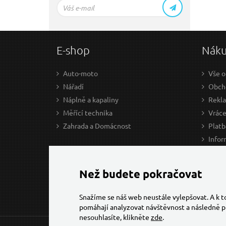
E-shop
Nák
Auto-moto
Vše o
Nářadí
Obcho
Náplně a kapaliny
Rekl
Měřící technika
Vráce
Zahrada a Domácnost
Platb
Infor
Prův
Ke st
Než budete pokračovat
Snažíme se náš web neustále vylepšovat. A k 
pomáhají analyzovat návštěvnost a následně p
nesouhlasíte, klikněte
zde
.