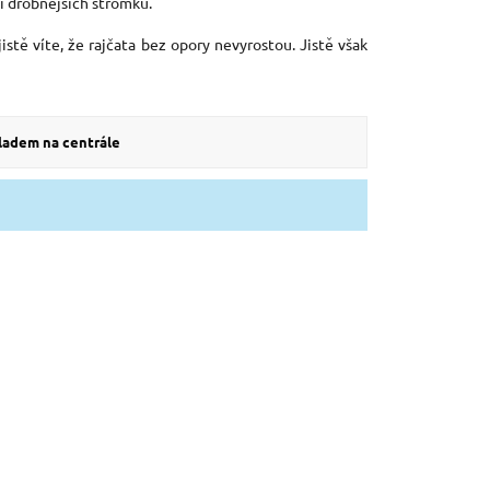
ní drobnějších stromků.
stě víte, že rajčata bez opory nevyrostou. Jistě však
kladem na centrále