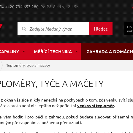
+420 734 653 280,
Po-Pá: 8-11h, 12-15h
Do
Hledat
nak
KAPALINY
MĚŘÍCÍ TECHNIKA
ZAHRADA A DOMÁCN
Teploměry, tyče a mačety
PLOMĚRY, TYČE A MAČETY
z okna vás sice nikdy nenechá na pochybách o tom, zda venku svítí sl
te a proto není nic lepšího než pořídit si
venkovní teploměr
.
 vám hodit i pro péči o zahradu, pokud budete sledovat přízemní mraz
emným překvapením a možnému přemrznutí.