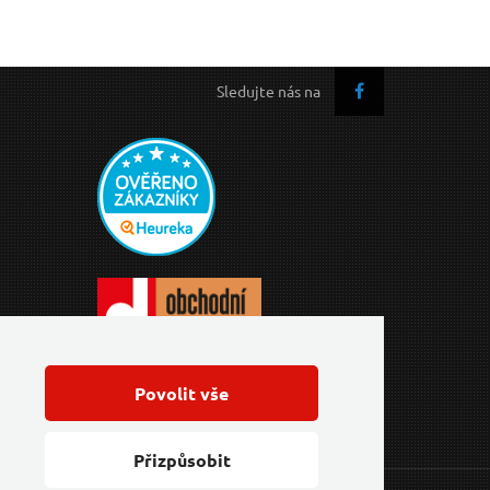
Sledujte nás na
Povolit vše
Přizpůsobit