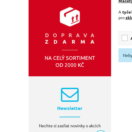
Mačet
EXTOL PREMIUM
(1)
A
tyče
pro
skl
Neby
Newsletter
Nechte si zasílat novinky o akcích