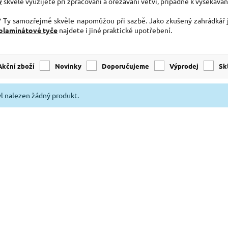
y
skvěle využijete při zpracování a ořezávání větví, případně k vysekává
? Ty samozřejmě skvěle napomůžou při sazbě. Jako zkušený zahrádkář ji
olaminátové tyče
najdete i jiné praktické upotřebení.
Akční zboží
Novinky
Doporučujeme
Výprodej
s
l nalezen žádný produkt.