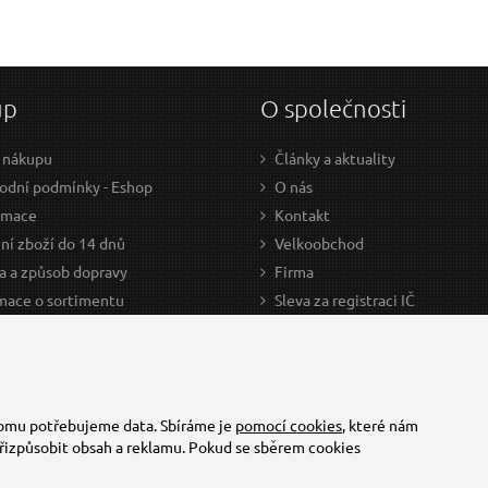
up
O společnosti
 nákupu
Články a aktuality
dní podmínky - Eshop
O nás
amace
Kontakt
ní zboží do 14 dnů
Velkoobchod
a a způsob dopravy
Firma
mace o sortimentu
Sleva za registraci IČ
odce nákupem
Kariéra
ažení
Cookies
Developers - TorriaCars
tomu potřebujeme data. Sbíráme je
pomocí cookies
, které nám
řizpůsobit obsah a reklamu. Pokud se sběrem cookies