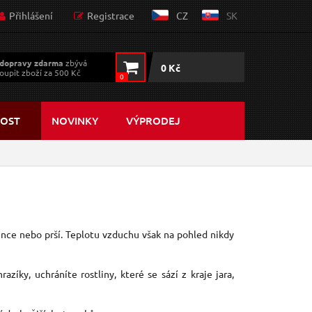
Přihlášení
Registrace
CZ
SK
dopravy zdarma
zbývá
0 Kč
oupit zboží za 500 Kč
0
OST
NOVINKY
VÝPRODEJ
unce nebo prší. Teplotu vzduchu však na pohled nikdy
íky, uchráníte rostliny, které se sází z kraje jara,