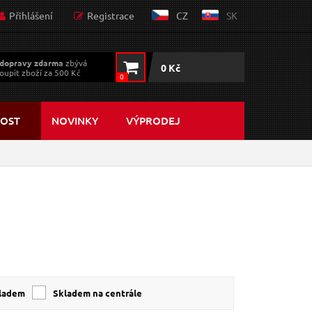
Přihlášení
Registrace
CZ
SK
dopravy zdarma
zbývá
0 Kč
oupit zboží za 500 Kč
0
OST
NOVINKY
VÝPRODEJ
kladem
skladem na centrále