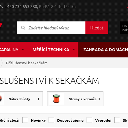
+420 734 653 280,
Po-Pá: 8-11h, 12-15h
Do
Hledat
nak
KAPALINY
MĚŘÍCÍ TECHNIKA
ZAHRADA A DOMÁCN
Příslušenství k sekačkám
ÍSLUŠENSTVÍ K SEKAČKÁM
Náhradní díly
Struny a kotouče
Akční zboží
Novinky
Doporučujeme
Výprodej
s