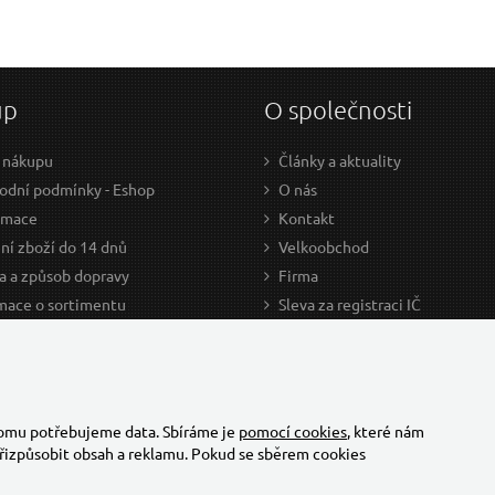
up
O společnosti
 nákupu
Články a aktuality
dní podmínky - Eshop
O nás
amace
Kontakt
ní zboží do 14 dnů
Velkoobchod
a a způsob dopravy
Firma
mace o sortimentu
Sleva za registraci IČ
odce nákupem
Kariéra
ažení
Cookies
Developers - TorriaCars
tomu potřebujeme data. Sbíráme je
pomocí cookies
, které nám
řizpůsobit obsah a reklamu. Pokud se sběrem cookies