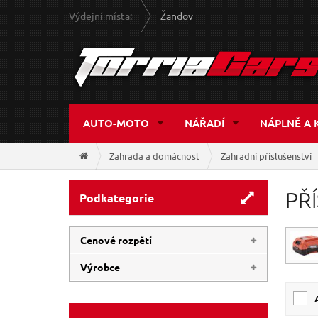
Výdejní místa:
Žandov
AUTO-MOTO
NÁŘADÍ
NÁPLNĚ A 
Zahrada a domácnost
Zahradní příslušenství
PŘ
Podkategorie
Cenové rozpětí
Výrobce
23 Kč
1 948 Kč
GEKO
(28)
EXTOL-PREMIUM
(18)