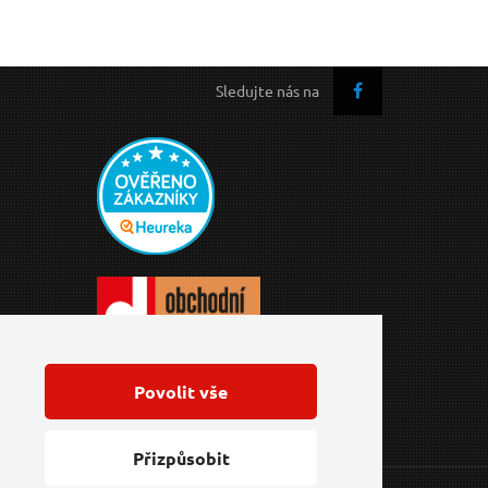
Sledujte nás na
Povolit vše
Přizpůsobit