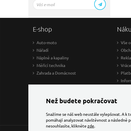
E-shop
Nák
Auto-moto
Vše o
Nářadí
Obcho
Náplně a kapaliny
Rekl
Měřící technika
Vráce
Zahrada a Domácnost
Platb
Infor
Prův
Ke st
Než budete pokračovat
Snažíme se náš web neustále vylepšovat. A k 
pomáhají analyzovat návštěvnost a následně p
nesouhlasíte, klikněte
zde
.