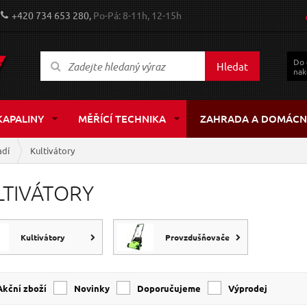
+420 734 653 280,
Po-Pá: 8-11h, 12-15h
Do
Hledat
nak
KAPALINY
MĚŘÍCÍ TECHNIKA
ZAHRADA A DOMÁCN
adí
Kultivátory
LTIVÁTORY
Kultivátory
Provzdušňovače
Akční zboží
Novinky
Doporučujeme
Výprodej