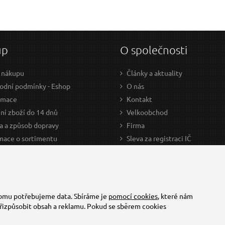
up
O společnosti
 nákupu
Články a aktuality
dní podmínky - Eshop
O nás
amace
Kontakt
ní zboží do 14 dnů
Velkoobchod
a a způsob dopravy
Firma
mace o sortimentu
Sleva za registraci IČ
odce nákupem
Kariéra
ažení
Cookies
Developers - TorriaCars
tomu potřebujeme data. Sbíráme je
pomocí cookies
, které nám
řizpůsobit obsah a reklamu. Pokud se sběrem cookies