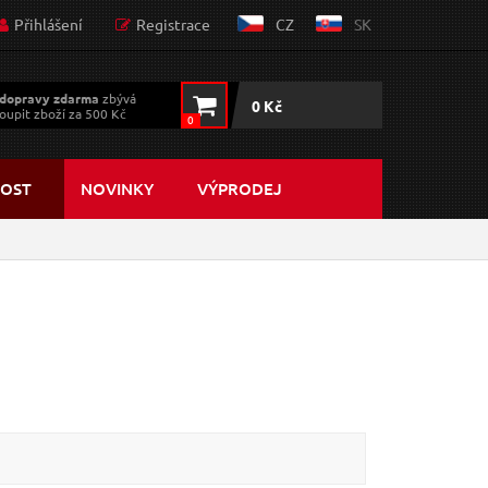
Přihlášení
Registrace
CZ
SK
dopravy zdarma
zbývá
0 Kč
oupit zboží za 500 Kč
0
OST
NOVINKY
VÝPRODEJ