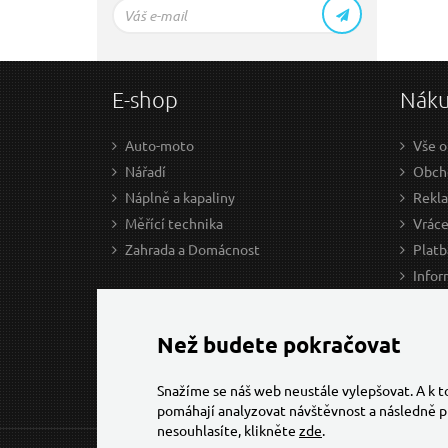
E-shop
Nák
Auto-moto
Vše o
Nářadí
Obcho
Náplně a kapaliny
Rekl
Měřící technika
Vráce
Zahrada a Domácnost
Platb
Infor
Prův
Ke st
Než budete pokračovat
Snažíme se náš web neustále vylepšovat. A k 
pomáhají analyzovat návštěvnost a následně p
nesouhlasíte, klikněte
zde
.