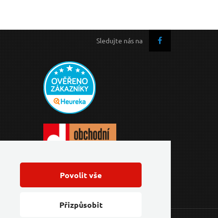
Sledujte nás na
Povolit vše
Přizpůsobit