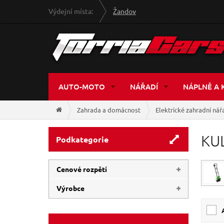
Výdejní místa:
Žandov
AUTO-MOTO
NÁŘADÍ
NÁPLNĚ A 
Zahrada a domácnost
Elektrické zahradní nář
KU
Podkategorie
Cenové rozpětí
Výrobce
289 Kč
1 929 Kč
SIXTOL
(2)
GEKO
(1)