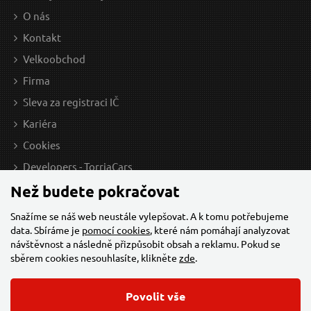
O nás
Kontakt
Velkoobchod
Firma
Sleva za registraci IČ
Kariéra
Cookies
Developers - TorriaCars
Než budete pokračovat
Snažíme se náš web neustále vylepšovat. A k tomu potřebujeme
data. Sbíráme je
pomocí cookies
, které nám pomáhají analyzovat
návštěvnost a následně přizpůsobit obsah a reklamu. Pokud se
sběrem cookies nesouhlasíte, klikněte
zde
.
Povolit vše