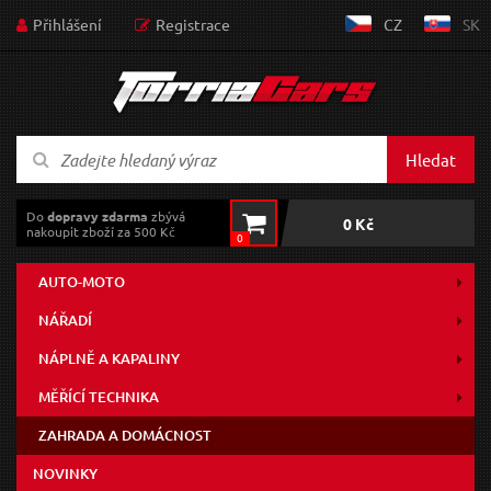
Přihlášení
Registrace
CZ
SK
Hledat
Do
dopravy zdarma
zbývá
0 Kč
nakoupit zboží za 500 Kč
0
AUTO-MOTO
NÁŘADÍ
NÁPLNĚ A KAPALINY
MĚŘÍCÍ TECHNIKA
ZAHRADA A DOMÁCNOST
NOVINKY