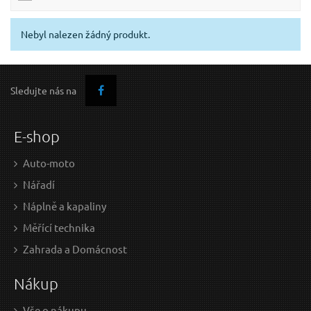
Nebyl nalezen žádný produkt.
Sledujte nás na
E-shop
Auto-moto
Nářadí
Náplně a kapaliny
Měřící technika
Zahrada a Domácnost
Nákup
Vše o nákupu