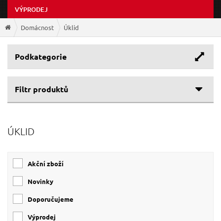
VÝPRODEJ
Domácnost
Úklid
Podkategorie
Filtr produktů
Cenové rozpětí
ÚKLID
Výrobce
89 Kč
269 Kč
SIXTOL
(29)
Akční zboží
GEKO
(1)
Novinky
Doporučujeme
Výprodej