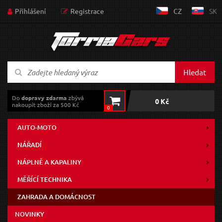
Přihlášení
Registrace
CZ
SK
Hledat
Do
dopravy zdarma
zbývá
0 Kč
nakoupit zboží za 500 Kč
0
AUTO-MOTO
NÁŘADÍ
NÁPLNĚ A KAPALINY
MĚŘÍCÍ TECHNIKA
ZAHRADA A DOMÁCNOST
NOVINKY