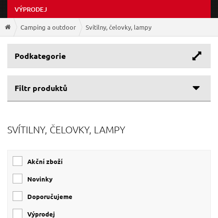
VÝPRODEJ
Camping a outdoor
Svítilny, čelovky, lampy
Podkategorie
Filtr produktů
Cenové rozpětí
SVÍTILNY, ČELOVKY, LAMPY
Výrobce
139 Kč
715 Kč
Světelný tok
EXTOL-LIGHT
(23)
Akční zboží
SIXTOL
(13)
0 lm
800 lm
EXTOL-PREMIUM
(3)
Novinky
CATTARA
(2)
Doporučujeme
Výprodej