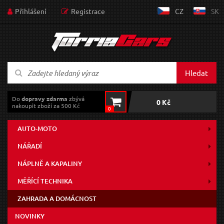
Přihlášení
Registrace
CZ
SK
Hledat
Do
dopravy zdarma
zbývá
0 Kč
nakoupit zboží za 500 Kč
0
AUTO-MOTO
NÁŘADÍ
NÁPLNĚ A KAPALINY
MĚŘÍCÍ TECHNIKA
ZAHRADA A DOMÁCNOST
NOVINKY