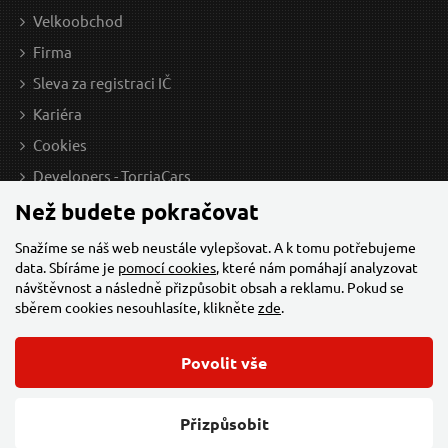
Velkoobchod
Firma
Sleva za registraci IČ
Kariéra
Cookies
Developers - TorriaCars
Než budete pokračovat
Snažíme se náš web neustále vylepšovat. A k tomu potřebujeme
data. Sbíráme je
pomocí cookies
, které nám pomáhají analyzovat
návštěvnost a následně přizpůsobit obsah a reklamu. Pokud se
sběrem cookies nesouhlasíte, klikněte
zde
.
Povolit vše
© 2026 Všechna práva vyhrazena,
Torriacars, s.r.o.
Feo.cz
Přizpůsobit
Změnit nastavení cookies