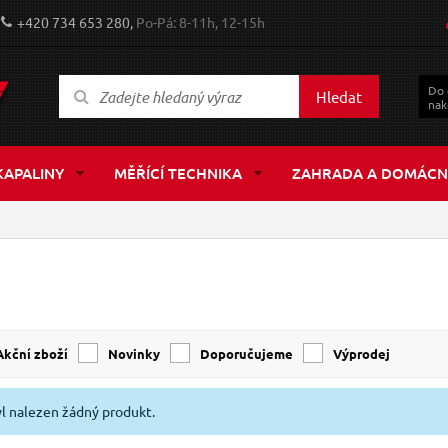
+420 734 653 280,
Po-Pá: 8-11h, 12-15h
Do
Hledat
nak
KAPALINY
MĚŘÍCÍ TECHNIKA
ZAHRADA A DOMÁCN
Akční zboží
Novinky
Doporučujeme
Výprodej
l nalezen žádný produkt.