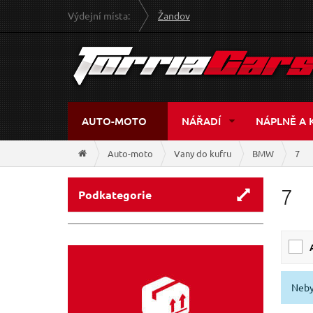
Výdejní místa:
Žandov
AUTO-MOTO
NÁŘADÍ
NÁPLNĚ A 
Auto-moto
Vany do kufru
BMW
7
7
Podkategorie
Neby