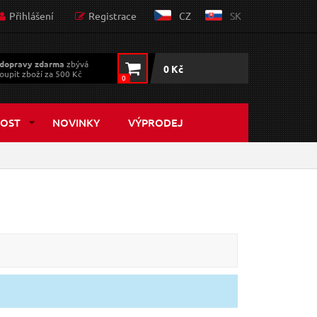
Přihlášení
Registrace
CZ
SK
dopravy zdarma
zbývá
0 Kč
oupit zboží za 500 Kč
0
OST
NOVINKY
VÝPRODEJ