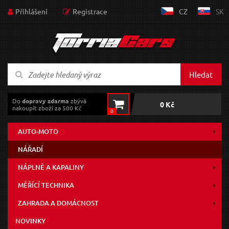
Přihlášení
Registrace
CZ
SK
Hledat
Do
dopravy zdarma
zbývá
0 Kč
nakoupit zboží za 500 Kč
0
AUTO-MOTO
NÁŘADÍ
NÁPLNĚ A KAPALINY
MĚŘÍCÍ TECHNIKA
ZAHRADA A DOMÁCNOST
NOVINKY