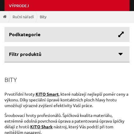
VÝPRODEJ
Ruční nářadí
Bity
Podkategorie
Filtr produktů
Cenové rozpětí
BITY
Výrobce
19 Kč
847 Kč
KITO
(19)
Prvotřídní hroty
KITO Smart
, které nabízejí nejlepší poměr ceny a
výkonu. Díky speciální úpravě kontaktních ploch hlavy hrotu
EXTOL-PREMIUM
(14)
umožňují výrazné zvýšení efektivity Vaší práce.
GEKO
(8)
Šroubovací hroty profesionálů. Špičková kvalita materiálu,
NAREX
(7)
extrémně odolná povrchová úprava a patentovaná úprava špičky
EXTOL-CRAFT
(1)
dělají z hrotů
KITO Shark
nástroj, který Vás podrží při tom
nejtěžším nasazení.
DEWALT
(1)