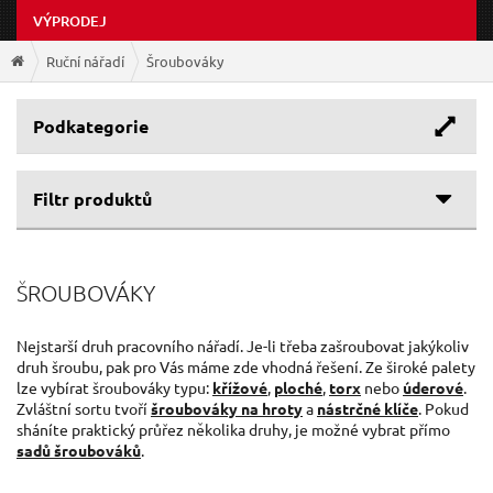
VÝPRODEJ
Ruční nářadí
Šroubováky
Podkategorie
Filtr produktů
Cenové rozpětí
ŠROUBOVÁKY
Výrobce
21 Kč
699 Kč
EXTOL-PREMIUM
(101)
Nejstarší druh pracovního nářadí. Je-li třeba zašroubovat jakýkoliv
druh šroubu, pak pro Vás máme zde vhodná řešení. Ze široké palety
KITO
(41)
lze vybírat šroubováky typu:
křížové
,
ploché
,
torx
nebo
úderové
.
EXTOL-CRAFT
(20)
Zvláštní sortu tvoří
šroubováky na hroty
a
nástrčné klíče
. Pokud
GEKO
(12)
sháníte praktický průřez několika druhy, je možné vybrat přímo
sadů šroubováků
.
NAREX
(2)
EXTOL
(1)