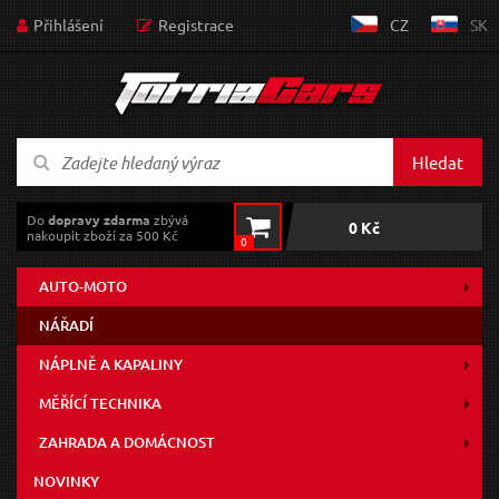
Přihlášení
Registrace
CZ
SK
Hledat
Do
dopravy zdarma
zbývá
0 Kč
nakoupit zboží za 500 Kč
0
AUTO-MOTO
NÁŘADÍ
NÁPLNĚ A KAPALINY
MĚŘÍCÍ TECHNIKA
ZAHRADA A DOMÁCNOST
NOVINKY