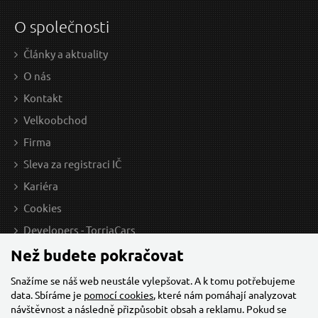
O společnosti
Články a aktuality
O nás
Kontakt
Velkoobchod
Firma
Sleva za registraci IČ
Kariéra
Cookies
Developers - TorriaCars
Než budete pokračovat
Snažíme se náš web neustále vylepšovat. A k tomu potřebujeme
data. Sbíráme je
pomocí cookies
, které nám pomáhají analyzovat
návštěvnost a následně přizpůsobit obsah a reklamu. Pokud se