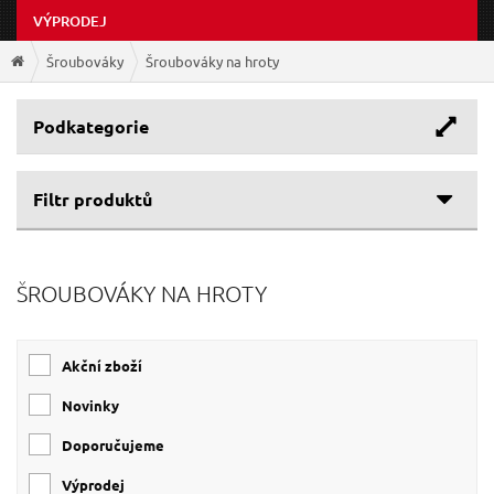
VÝPRODEJ
Šroubováky
Šroubováky na hroty
Podkategorie
Filtr produktů
Cenové rozpětí
ŠROUBOVÁKY NA HROTY
Výrobce
41 Kč
370 Kč
EXTOL-CRAFT
(4)
Akční zboží
EXTOL-PREMIUM
(4)
Novinky
Doporučujeme
Výprodej