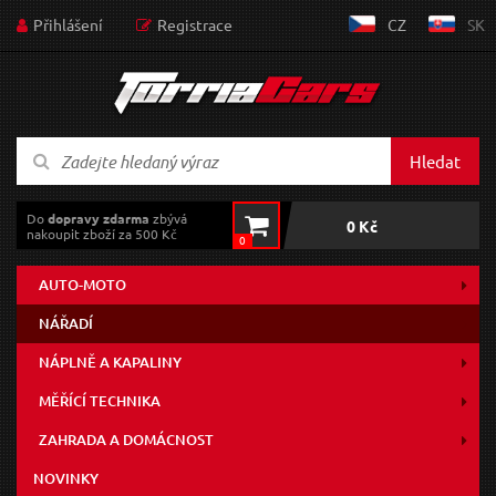
Přihlášení
Registrace
CZ
SK
Hledat
Do
dopravy zdarma
zbývá
0 Kč
nakoupit zboží za 500 Kč
0
AUTO-MOTO
NÁŘADÍ
NÁPLNĚ A KAPALINY
MĚŘÍCÍ TECHNIKA
ZAHRADA A DOMÁCNOST
NOVINKY