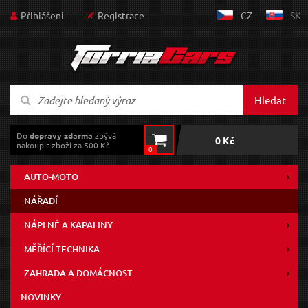
Přihlášení
Registrace
CZ
SK
Hledat
Do
dopravy zdarma
zbývá
0 Kč
nakoupit zboží za 500 Kč
0
AUTO-MOTO
NÁŘADÍ
NÁPLNĚ A KAPALINY
MĚŘÍCÍ TECHNIKA
ZAHRADA A DOMÁCNOST
NOVINKY