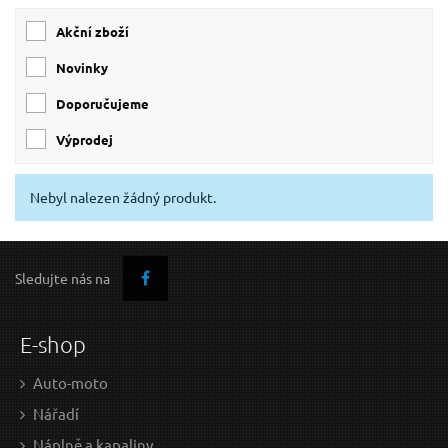
Akční zboží
Novinky
Doporučujeme
Výprodej
Nebyl nalezen žádný produkt.
Sledujte nás na
E-shop
Auto-moto
Nářadí
Náplně a kapaliny