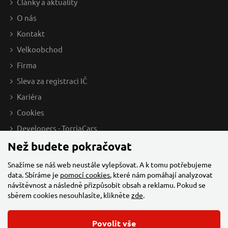
Články a aktuality
O nás
Kontakt
Velkoobchod
Firma
Sleva za registraci IČ
Kariéra
Cookies
Developers - TorriaCars
Než budete pokračovat
Snažíme se náš web neustále vylepšovat. A k tomu potřebujeme
data. Sbíráme je
pomocí cookies
, které nám pomáhají analyzovat
návštěvnost a následně přizpůsobit obsah a reklamu. Pokud se
sběrem cookies nesouhlasíte, klikněte
zde
.
Povolit vše