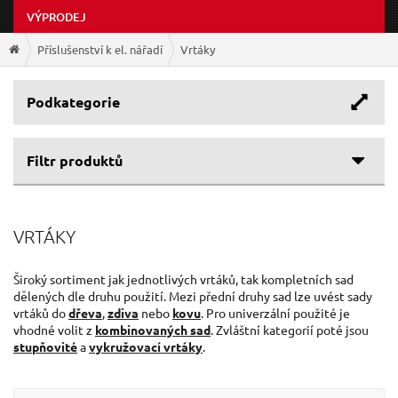
VÝPRODEJ
Příslušenství k el. nářadí
Vrtáky
Podkategorie
Filtr produktů
Cenové rozpětí
VRTÁKY
Výrobce
10 Kč
2 368 Kč
Délka
EXTOL-PREMIUM
(164)
Široký sortiment jak jednotlivých vrtáků, tak kompletních sad
dělených dle druhu použití. Mezi přední druhy sad lze uvést sady
GEKO
(69)
Průměr
vrtáků do
dřeva
,
zdiva
nebo
kovu
. Pro univerzální použité je
0 mm
1 000 mm
EXTOL-CRAFT
(25)
vhodné volit z
kombinovaných sad
. Zvláštní kategorií poté jsou
Uchycení
BOSCH
(5)
stupňovité
a
vykružovací vrtáky
.
0 mm
150 mm
DEWALT
(4)
Použití
Kulatá stopka
(128)
TVARDY
(3)