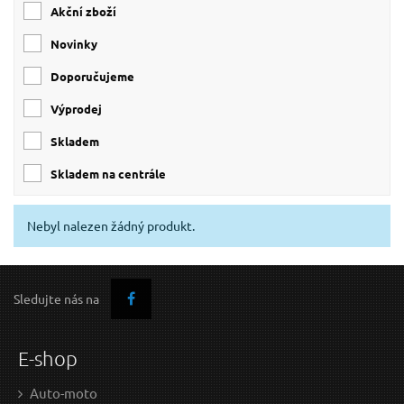
SDS-plus
(53)
kov
(120)
Akční zboží
Šestihran
(30)
beton
(62)
Novinky
SDS-Max
(5)
dřevo
(26)
Doporučujeme
Dlaždice
(5)
Cihla
(2)
Výprodej
skladem
skladem na centrále
Nebyl nalezen žádný produkt.
Sledujte nás na
E-shop
Auto-moto