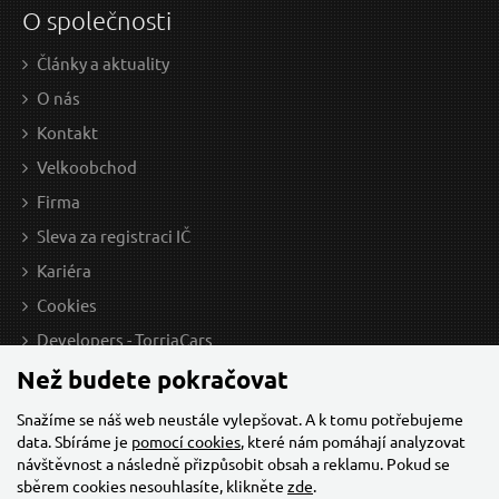
O společnosti
Články a aktuality
O nás
Kontakt
Velkoobchod
Firma
Sleva za registraci IČ
Kariéra
Cookies
Developers - TorriaCars
Než budete pokračovat
Snažíme se náš web neustále vylepšovat. A k tomu potřebujeme
data. Sbíráme je
pomocí cookies
, které nám pomáhají analyzovat
návštěvnost a následně přizpůsobit obsah a reklamu. Pokud se
sběrem cookies nesouhlasíte, klikněte
zde
.