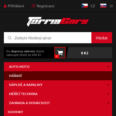
Přihlášení
Registrace
CZ
SK
Hledat
Do
dopravy zdarma
zbývá
0 Kč
nakoupit zboží za 500 Kč
0
AUTO-MOTO
NÁŘADÍ
NÁPLNĚ A KAPALINY
MĚŘÍCÍ TECHNIKA
ZAHRADA A DOMÁCNOST
NOVINKY